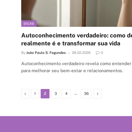
DICAS
Autoconhecimento verdadeiro: como d
realmente é e transformar sua vida
By
João Paulo S. Fagundes
28.02.2026
0
Autoconhecimento verdadeiro revela como entender
para melhorar seu bem-estar e relacionamentos.
Previous
…
Next
1
2
3
4
36