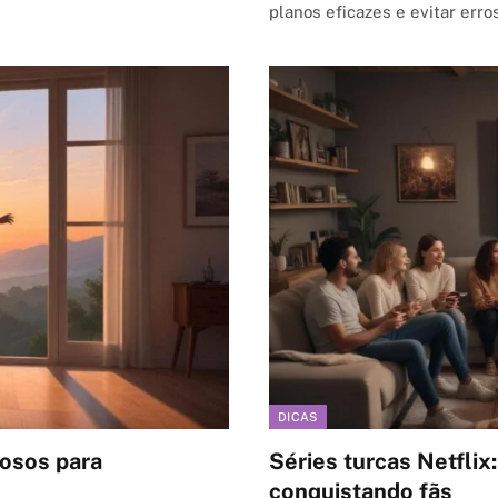
planos eficazes e evitar err
DICAS
rosos para
Séries turcas Netflix
conquistando fãs