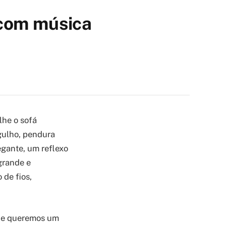
 com música
lhe o sofá
rgulho, pendura
egante, um reflexo
 grande e
 de fios,
a e queremos um