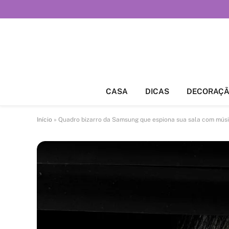
CASA
DICAS
DECORAÇ
Início
»
Quadro bizarro da Samsung que espiona sua sala com mús