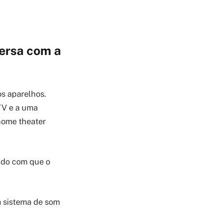
ersa com a
s aparelhos.
TV e a uma
home theater
ndo com que o
m sistema de som