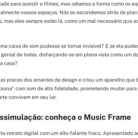
dade para assistir a filmes, mas odiamos a forma como os 
almente nossos espaços. Nós os escondemos atrás de plant
s, mas eles sempre estão lá, como um mal necessário que 
uma caixa de som pudesse se tornar invisível? E se ela pude
enial de todas, disfarçando-se em plena vista como um do
ua casa?
s preces dos amantes de design e criou um aparelho que b
piona” com som de alta fidelidade, prometendo mudar para
arte convivem em seu lar.
dissimulação: conheça o Music Frame
ta-retrato digital com um alto-falante fraco. Apresentado