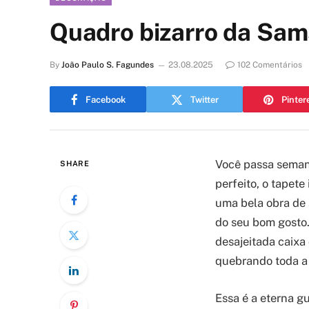
Quadro bizarro da Sam
By
João Paulo S. Fagundes
23.08.2025
102 Comentários
Facebook
Twitter
Pinter
Você passa semana
SHARE
perfeito, o tapet
uma bela obra de 
do seu bom gosto. 
desajeitada caixa
quebrando toda a 
Essa é a eterna g