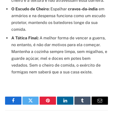
cheiro e a textura e não atravessam essa barreira.
O Escudo de Cheiro:
Espalhar
cravos-da-índia
em
armários e na despensa funciona como um escudo
protetor, mantendo os batedores longe da sua
comida.
A Tática Final:
A melhor forma de vencer a guerra,
no entanto, é não dar motivos para ela começar.
Mantenha a cozinha sempre limpa, sem migalhas, e
guarde açúcar, mel e doces em potes bem
vedados. Sem o cheiro de comida, o exército de
formigas nem saberá que a sua casa existe.
Facebook
Twitter
Pinterest
LinkedIn
Tumblr
Email