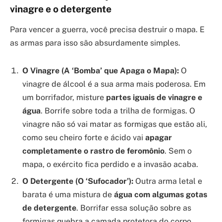
vinagre e o detergente
Para vencer a guerra, você precisa destruir o mapa. E
as armas para isso são absurdamente simples.
O Vinagre (A ‘Bomba’ que Apaga o Mapa):
O
vinagre de álcool é a sua arma mais poderosa. Em
um borrifador, misture
partes iguais de vinagre e
água
. Borrife sobre toda a trilha de formigas. O
vinagre não só vai matar as formigas que estão ali,
como seu cheiro forte e ácido vai
apagar
completamente o rastro de feromônio
. Sem o
mapa, o exército fica perdido e a invasão acaba.
O Detergente (O ‘Sufocador’):
Outra arma letal e
barata é uma mistura de
água com algumas gotas
de detergente
. Borrifar essa solução sobre as
formigas quebra a camada protetora do corpo