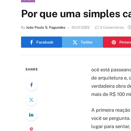
Por que uma simples ca
By
João Paulo S. Fagundes
30.07.2025
2 Comentários
Facebook
Twitter
Pinter
ocê está passeand
SHARE
de arquitetura e, 
verdadeira obra de
mais de R$ 100 mi
A primeira reação
você se pergunta.
lugar para sentar