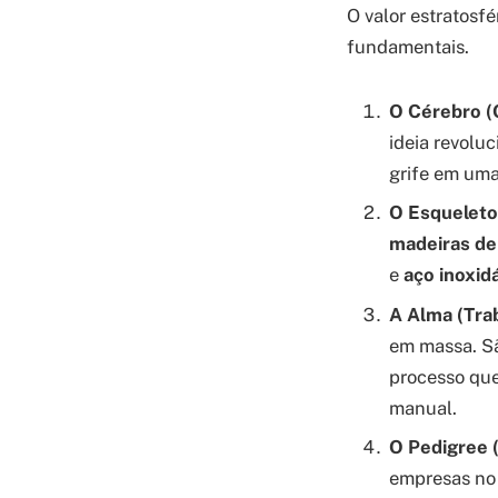
O valor estratosf
fundamentais.
O Cérebro (
ideia revolu
grife em uma
O Esqueleto
madeiras de 
e
aço inoxid
A Alma (Tra
em massa. Sã
processo que
manual.
O Pedigree (
empresas no