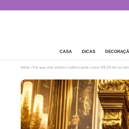
CASA
DICAS
DECORAÇ
Início
»
Por que uma simples cadeira pode custar R$ 50 mil ou mai