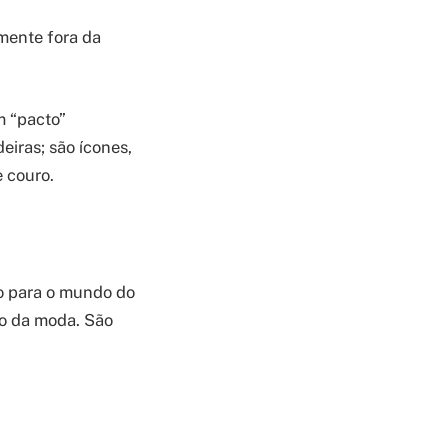
mente fora da
m “pacto”
eiras; são ícones,
 couro.
ão para o mundo do
 o da moda. São