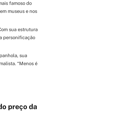
mais famoso do
 em museus e nos
 Com sua estrutura
a personificação
spanhola, sua
imalista. “Menos é
do preço da