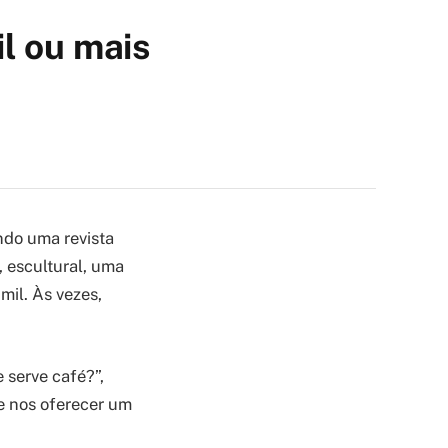
l ou mais
ndo uma revista
, escultural, uma
mil. Às vezes,
 serve café?”,
e nos oferecer um