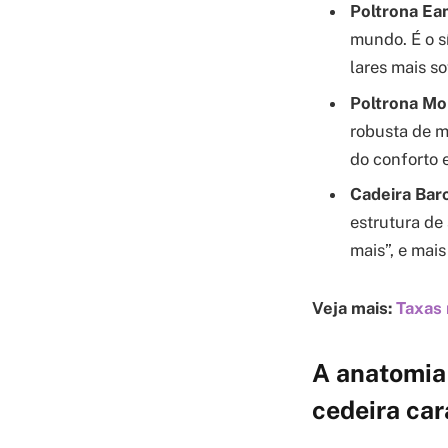
Poltrona Ea
mundo. É o s
lares mais so
Poltrona Mol
robusta de m
do conforto e
Cadeira Bar
estrutura de
mais”, e mai
Veja mais:
Taxas
A anatomia 
cedeira car