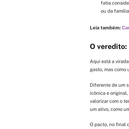
fatia consid
ou da família
Leia também:
Cad
O veredito
Aqui está a virad
gasto, mas como
Diferente de um s
icônica e original
valorizar com o t
um ativo, como um
O pacto, no final 