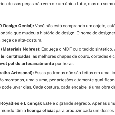
érico dessas peças não vem de um único fator, mas da soma 
O Design Genial):
Você não está comprando um objeto, es
cionária que mudou a história do design. O nome do designe
 peça de alta-costura.
 (Materiais Nobres):
Esqueça o MDF ou o tecido sintético. 
lei certificadas
, as melhores chapas de couro, cortadas e 
ável polido artesanalmente
por horas.
balho Artesanal):
Essas poltronas não são feitas em uma l
o montadas, uma a uma, por artesãos altamente qualifica
 pode levar dias. Cada costura, cada encaixe, é uma obra d
Royalties e Licença):
Este é o grande segredo. Apenas um
 mundo têm a
licença oficial
para produzir cada um desses