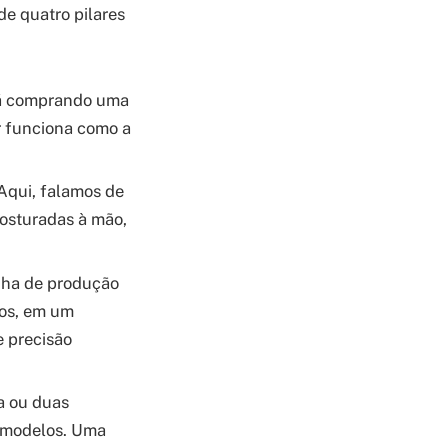
de quatro pilares
tá comprando uma
r funciona como a
Aqui, falamos de
costuradas à mão,
inha de produção
dos, em um
e precisão
a ou duas
 modelos. Uma