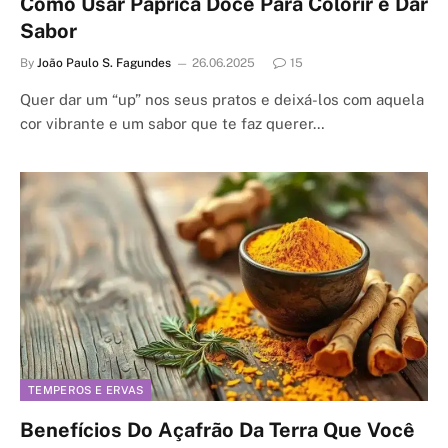
Como Usar Páprica Doce Para Colorir e Dar
Sabor
By
João Paulo S. Fagundes
26.06.2025
15
Quer dar um “up” nos seus pratos e deixá-los com aquela
cor vibrante e um sabor que te faz querer…
TEMPEROS E ERVAS
Benefícios Do Açafrão Da Terra Que Você