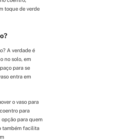
um toque de verde
ão?
lo? A verdade é
o no solo, em
spaço para se
vaso entra em
over o vaso para
o coentro para
ma opção para quem
 também facilita
om