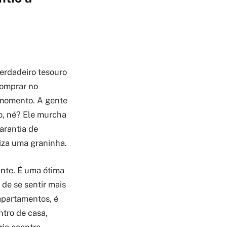
verdadeiro tesouro
comprar no
r momento. A gente
o, né? Ele murcha
arantia de
iza uma graninha.
ante. É uma ótima
de se sentir mais
apartamentos, é
ntro de casa,
rio coentro,