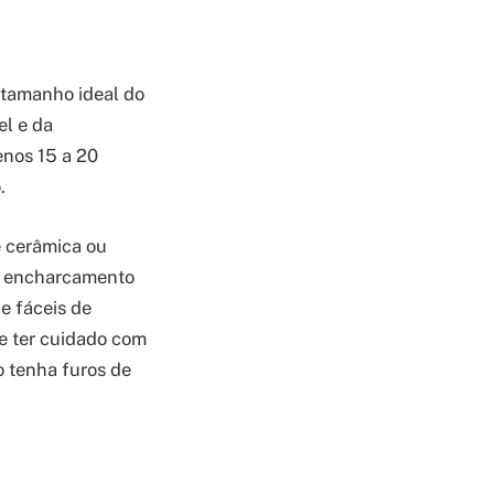
O tamanho ideal do
el e da
enos 15 a 20
.
e cerâmica ou
 o encharcamento
e fáceis de
te ter cuidado com
o tenha furos de