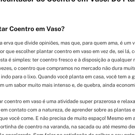
tar Coentro em Vaso?
sa erva que divide opiniões, mas que, para quem ama, é um 
or que escolher plantar coentro em vaso em vez de, sei lá, 
ta é simples: ter coentro fresco e à disposição a qualque
 vezes, o coentro que compramos no mercado não dura muit
 indo para o lixo. Quando você planta em casa, você tem a g
om um sabor muito mais intenso e, de quebra, ainda econom
ar coentro em vaso é uma atividade super prazerosa e relax
 em contato com a natureza, de aprender sobre as plantas e 
que você come. E não precisa de muito espaço! Mesmo em 
hortinha de coentro na varanda, na sacada ou até mesmo de
la ensolarada. Sem falar na satisfação de colher o seu próp