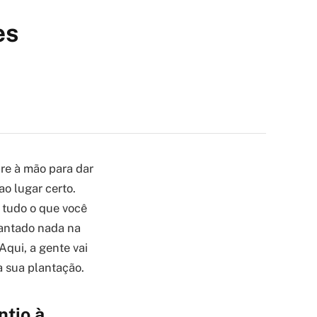
es
re à mão para dar
o lugar certo.
 tudo o que você
lantado nada na
Aqui, a gente vai
a sua plantação.
tio à