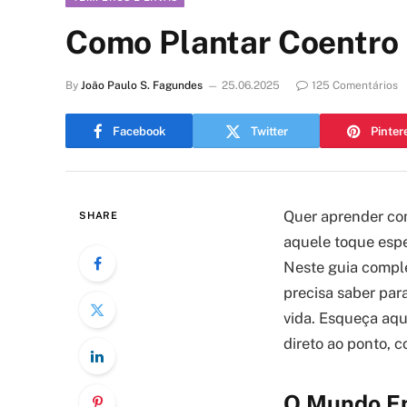
Como Plantar Coentro 
By
João Paulo S. Fagundes
25.06.2025
125 Comentários
Facebook
Twitter
Pinter
Quer aprender com
SHARE
aquele toque espe
Neste guia comple
precisa saber par
vida. Esqueça aqu
direto ao ponto, 
O Mundo En