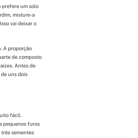
o prefere um solo
ardim, misture-a
so vai deixar o
o. A proporção
a parte de composto
aízes. Antes de
 de uns dois
ito fácil.
ça pequenos furos
a três sementes