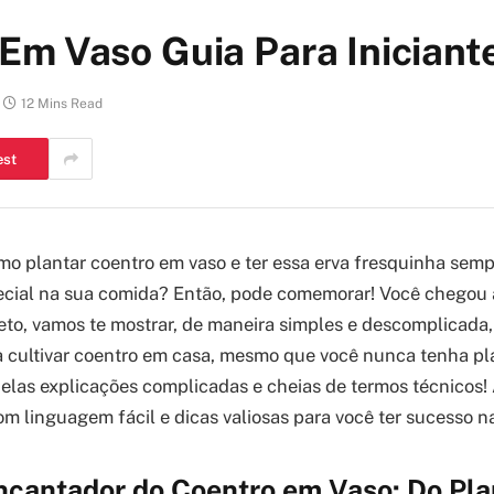
Em Vaso Guia Para Iniciant
12 Mins Read
est
o plantar coentro em vaso e ter essa erva fresquinha semp
cial na sua comida? Então, pode comemorar! Você chegou a
to, vamos te mostrar, de maneira simples e descomplicada,
a cultivar coentro em casa, mesmo que você nunca tenha p
elas explicações complicadas e cheias de termos técnicos! 
com linguagem fácil e dicas valiosas para você ter sucesso n
cantador do Coentro em Vaso: Do Plan