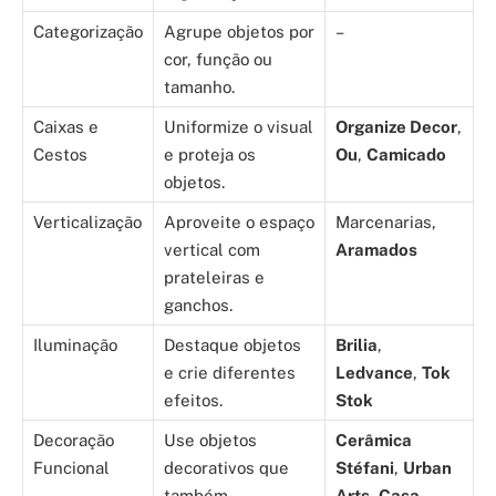
Categorização
Agrupe objetos por
–
cor, função ou
tamanho.
Caixas e
Uniformize o visual
Organize Decor
,
Cestos
e proteja os
Ou
,
Camicado
objetos.
Verticalização
Aproveite o espaço
Marcenarias,
vertical com
Aramados
prateleiras e
ganchos.
Iluminação
Destaque objetos
Brilia
,
e crie diferentes
Ledvance
,
Tok
efeitos.
Stok
Decoração
Use objetos
Cerâmica
Funcional
decorativos que
Stéfani
,
Urban
também
Arts
,
Casa