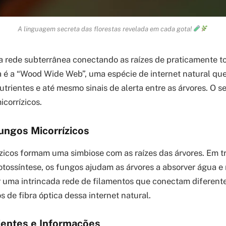
A linguagem secreta das florestas revelada em cada gota!
 rede subterrânea conectando as raízes de praticamente to
a é a “Wood Wide Web”, uma espécie de internet natural que
utrientes e até mesmo sinais de alerta entre as árvores. O 
corrízicos.
ungos Micorrízicos
zicos formam uma simbiose com as raízes das árvores. Em t
otossíntese, os fungos ajudam as árvores a absorver água e 
ar uma intrincada rede de filamentos que conectam diferent
 de fibra óptica dessa internet natural.
ientes e Informações