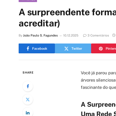
A surpreendente forma
acreditar)
By
João Paulo S. Fagundes
10.12.2025
3 Comentários
Facebook
Twitter
Pinter
Você já parou pa
SHARE
árvores silencios
fascinante do que
A Surpreen
Uma Rede S