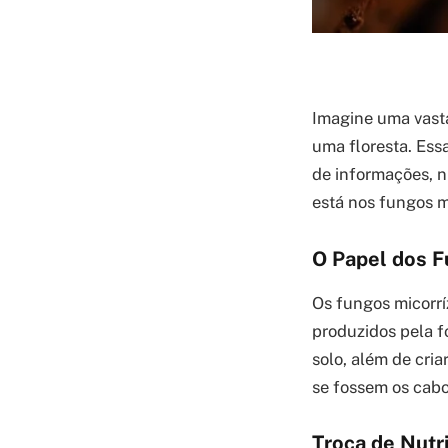
Imagine uma vasta
uma floresta. Ess
de informações, n
está nos fungos mi
O Papel dos F
Os fungos micorrí
produzidos pela f
solo, além de cri
se fossem os cabos
Troca de Nutr