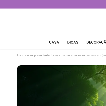
CASA
DICAS
DECORAÇ
Início
»
A surpreendente forma como as árvores se comunicam (voc