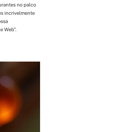
urantes no palco
es incrivelmente
ossa
e Web”.