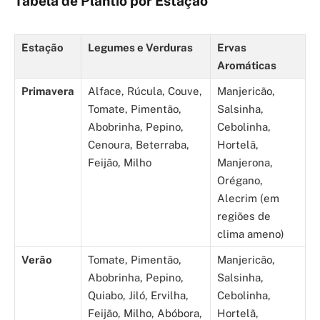
Tabela de Plantio por Estação
Estação
Legumes e Verduras
Ervas
Aromáticas
Primavera
Alface, Rúcula, Couve,
Manjericão,
Tomate, Pimentão,
Salsinha,
Abobrinha, Pepino,
Cebolinha,
Cenoura, Beterraba,
Hortelã,
Feijão, Milho
Manjerona,
Orégano,
Alecrim (em
regiões de
clima ameno)
Verão
Tomate, Pimentão,
Manjericão,
Abobrinha, Pepino,
Salsinha,
Quiabo, Jiló, Ervilha,
Cebolinha,
Feijão, Milho, Abóbora,
Hortelã,