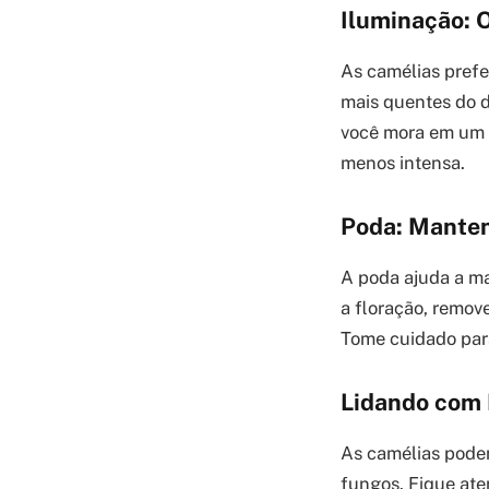
Iluminação: 
As camélias prefer
mais quentes do d
você mora em um l
menos intensa.
Poda: Manten
A poda ajuda a ma
a floração, remov
Tome cuidado para
Lidando com 
As camélias podem
fungos. Fique ate