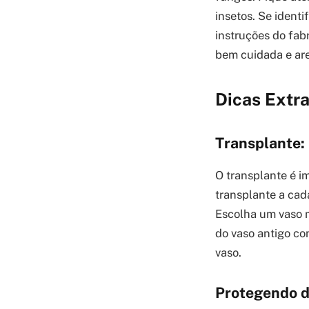
insetos. Se ident
instruções do fab
bem cuidada e are
Dicas Extra
Transplante:
O transplante é im
transplante a cad
Escolha um vaso m
do vaso antigo co
vaso.
Protegendo d