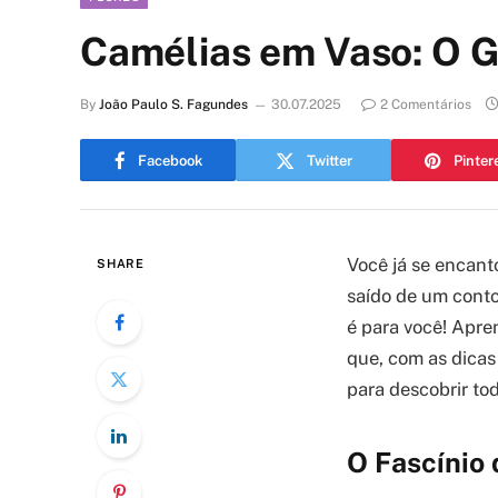
Camélias em Vaso: O G
By
João Paulo S. Fagundes
30.07.2025
2 Comentários
Facebook
Twitter
Pinter
Você já se encant
SHARE
saído de um conto
é para você! Apre
que, com as dicas 
para descobrir to
O Fascínio