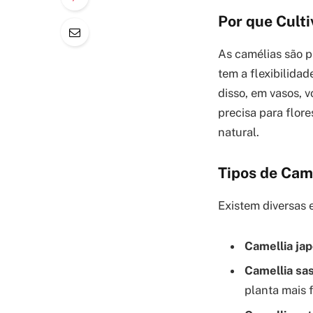
Por que Cult
As camélias são pl
tem a flexibilidad
disso, em vasos, 
precisa para flore
natural.
Tipos de Cam
Existem diversas 
Camellia jap
Camellia sa
planta mais f