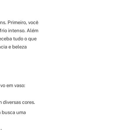
ns. Primeiro, você
frio intenso. Além
receba tudo o que
ncia e beleza
ivo em vaso:
 diversas cores.
em busca uma