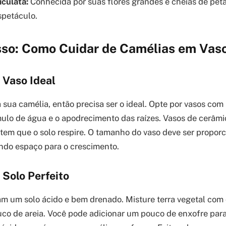
iculata:
Conhecida por suas flores grandes e cheias de pét
spetáculo.
sso: Como Cuidar de Camélias em Vas
 Vaso Ideal
a sua camélia, então precisa ser o ideal. Opte por vasos co
mulo de água e o apodrecimento das raízes. Vasos de cerâmi
item que o solo respire. O tamanho do vaso deve ser propor
indo espaço para o crescimento.
 Solo Perfeito
am um solo ácido e bem drenado. Misture terra vegetal co
co de areia. Você pode adicionar um pouco de enxofre para