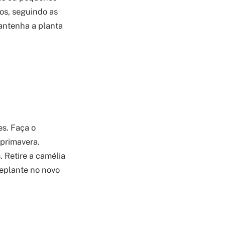
cos, seguindo as
mantenha a planta
es. Faça o
 primavera.
 Retire a camélia
replante no novo