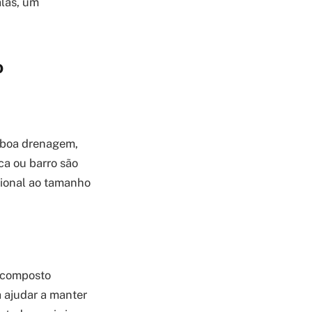
alas, um
o
m boa drenagem,
ca ou barro são
cional ao tamanho
m composto
 ajudar a manter