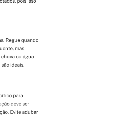
ctados, pois isso
das. Regue quando
quente, mas
a chuva ou água
 são ideais.
ífico para
ação deve ser
ação. Evite adubar