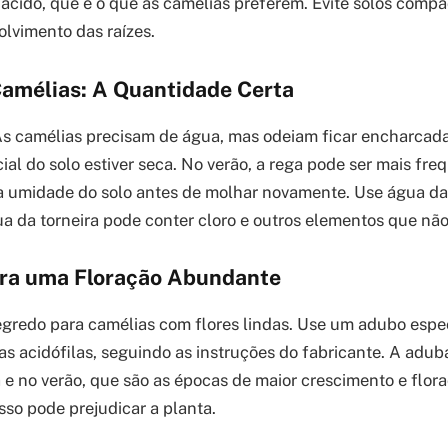
 ácido, que é o que as camélias preferem. Evite solos compa
olvimento das raízes.
amélias: A Quantidade Certa
 As camélias precisam de água, mas odeiam ficar encharca
ial do solo estiver seca. No verão, a rega pode ser mais fre
 a umidade do solo antes de molhar novamente. Use água d
gua da torneira pode conter cloro e outros elementos que não
ra uma Floração Abundante
gredo para camélias com flores lindas. Use um adubo espec
as acidófilas, seguindo as instruções do fabricante. A adub
a e no verão, que são as épocas de maior crescimento e flor
sso pode prejudicar a planta.