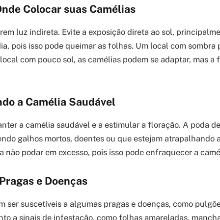
Onde Colocar suas Camélias
em luz indireta. Evite a exposição direta ao sol, principalm
ia, pois isso pode queimar as folhas. Um local com sombra p
ocal com pouco sol, as camélias podem se adaptar, mas a f
do a Camélia Saudável
nter a camélia saudável e a estimular a floração. A poda de
endo galhos mortos, doentes ou que estejam atrapalhando a
 não podar em excesso, pois isso pode enfraquecer a camél
Pragas e Doenças
 ser suscetíveis a algumas pragas e doenças, como pulgõe
nto a sinais de infestação, como folhas amareladas, manc