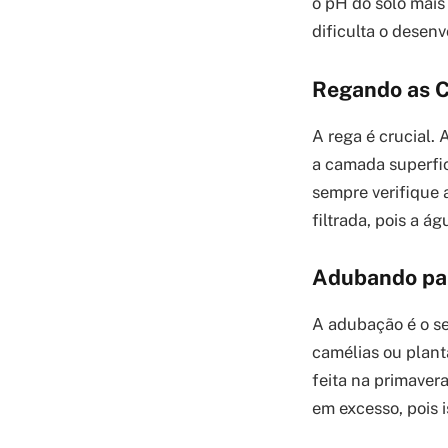
o pH do solo mais
dificulta o desenv
Regando as C
A rega é crucial.
a camada superfic
sempre verifique
filtrada, pois a á
Adubando pa
A adubação é o se
camélias ou plant
feita na primaver
em excesso, pois i