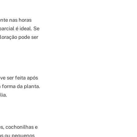
ente nas horas
arcial é ideal. Se
loração pode ser
ve ser feita após
 forma da planta.
ia.
s, cochonilhas e
has ou pequenos