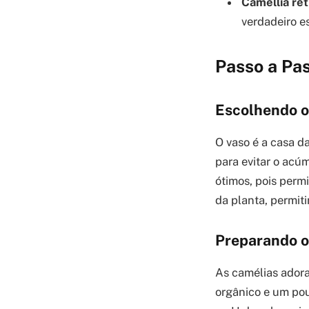
Camellia ret
verdadeiro e
Passo a Pa
Escolhendo o
O vaso é a casa d
para evitar o acú
ótimos, pois perm
da planta, permit
Preparando o
As camélias ador
orgânico e um pou