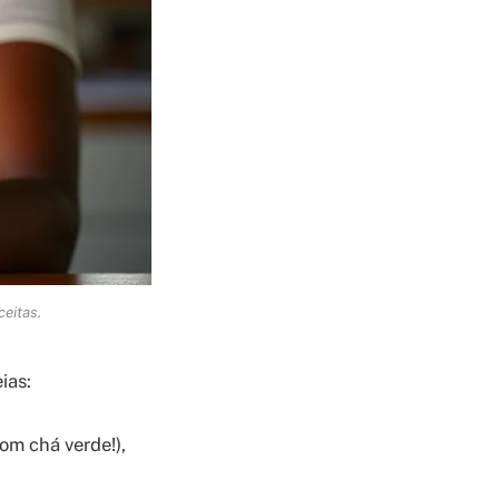
ceitas.
ias:
om chá verde!),