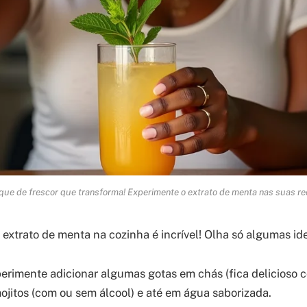
ue de frescor que transforma! Experimente o extrato de menta nas suas re
 extrato de menta na cozinha é incrível! Olha só algumas ide
erimente adicionar algumas gotas em chás (fica delicioso c
ojitos (com ou sem álcool) e até em água saborizada.