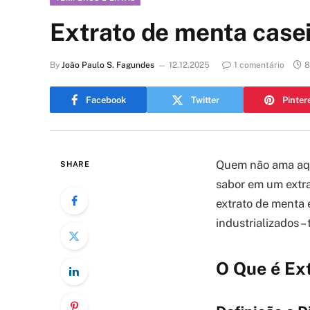
Extrato de menta caseir
By
João Paulo S. Fagundes
12.12.2025
1 comentário
8
Facebook
Twitter
Pinter
Quem não ama aqu
SHARE
sabor em um extrat
extrato de menta é
industrializados –
O Que é Ex