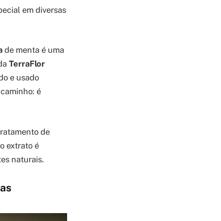
pecial em diversas
a
de menta é uma
 da
TerraFlor
ado e usado
o caminho: é
tratamento de
o extrato é
tes naturais.
tas