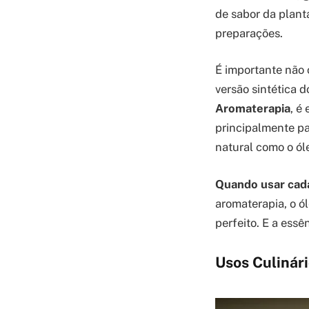
de sabor da plant
preparações.
É importante não 
versão sintética d
Aromaterapia
, é
principalmente par
natural como o ól
Quando usar cad
aromaterapia, o ól
perfeito. E a essê
Usos Culinár