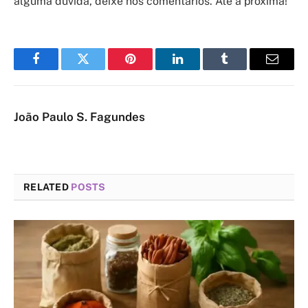
alguma dúvida, deixe nos comentários. Até a próxima!
Facebook
Twitter
Pinterest
LinkedIn
Tumblr
Email
João Paulo S. Fagundes
RELATED
POSTS