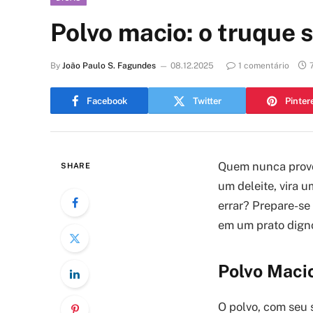
Polvo macio: o truque 
By
João Paulo S. Fagundes
08.12.2025
1 comentário
Facebook
Twitter
Pinter
Quem nunca provou
SHARE
um deleite, vira 
errar? Prepare-se
em um prato digno
Polvo Maci
O polvo, com seu 