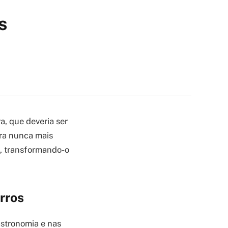
s
a, que deveria ser
ara nunca mais
o, transformando-o
rros
astronomia e nas