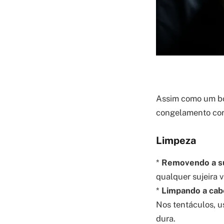
Assim como um bom
congelamento corr
Limpeza
*
Removendo a su
qualquer sujeira vi
*
Limpando a cabe
Nos tentáculos, u
dura.