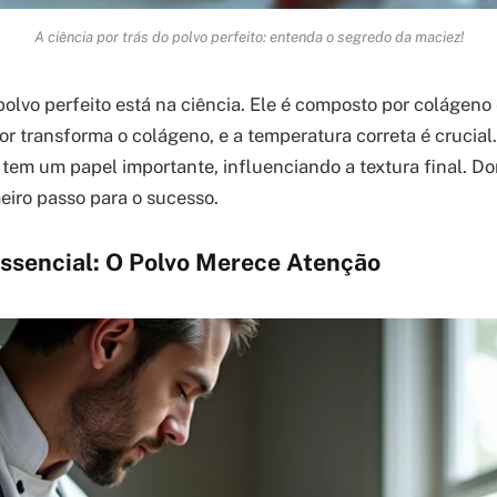
A ciência por trás do polvo perfeito: entenda o segredo da maciez!
olvo perfeito está na ciência. Ele é composto por colágeno 
or transforma o colágeno, e a temperatura correta é crucial
em um papel importante, influenciando a textura final. D
meiro passo para o sucesso.
ssencial: O Polvo Merece Atenção