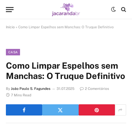
Início
»
Como Limpar Espelhos sem Manchas: O Truque Definitivo
CASA
Como Limpar Espelhos sem
Manchas: O Truque Definitivo
By
João Paulo S. Fagundes
31.07.2025
2 Comentários
7 Mins Read