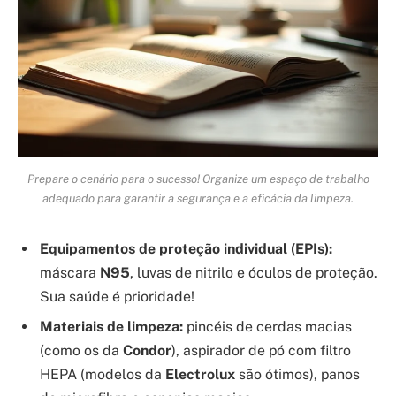
Prepare o cenário para o sucesso! Organize um espaço de trabalho
adequado para garantir a segurança e a eficácia da limpeza.
Equipamentos de proteção individual (EPIs):
máscara
N95
, luvas de nitrilo e óculos de proteção.
Sua saúde é prioridade!
Materiais de limpeza:
pincéis de cerdas macias
(como os da
Condor
), aspirador de pó com filtro
HEPA (modelos da
Electrolux
são ótimos), panos