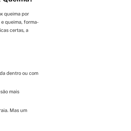
ox queima por
 e queima, forma-
cas certas, a
ada dentro ou com
 são mais
traia. Mas um