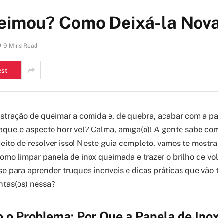
ueimou? Como Deixá-la Nov
9 Mins Read
est
ustração de queimar a comida e, de quebra, acabar com a pa
uele aspecto horrível? Calma, amiga(o)! A gente sabe com
jeito de resolver isso! Neste guia completo, vamos te mostra
como limpar panela de inox queimada e trazer o brilho de vol
se para aprender truques incríveis e dicas práticas que vão
ntas(os) nessa?
 o Problema: Por Que a Panela de Ino