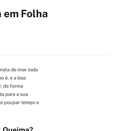
a em Folha
nela de inox toda
o é, e a boa
r, de forma
ta para a sua
 te poupar tempo e
x Queima?