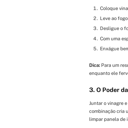
Coloque vina
Leve ao fogo
Desligue o f
Com uma espo
Enxágue bem
Dica:
Para um resu
enquanto ele ferve
3. O Poder da
Juntar o vinagre e
combinação cria u
limpar panela de 