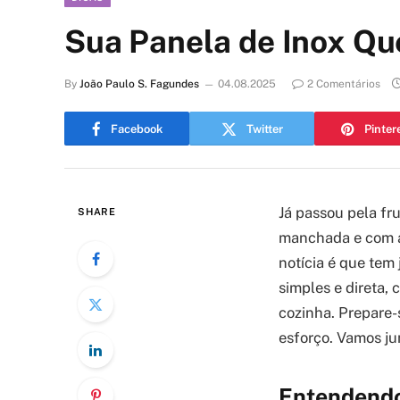
Sua Panela de Inox Q
By
João Paulo S. Fagundes
04.08.2025
2 Comentários
Facebook
Twitter
Pinter
Já passou pela fr
SHARE
manchada e com aq
notícia é que tem 
simples e direta, 
cozinha. Prepare-
esforço. Vamos ju
Entendendo