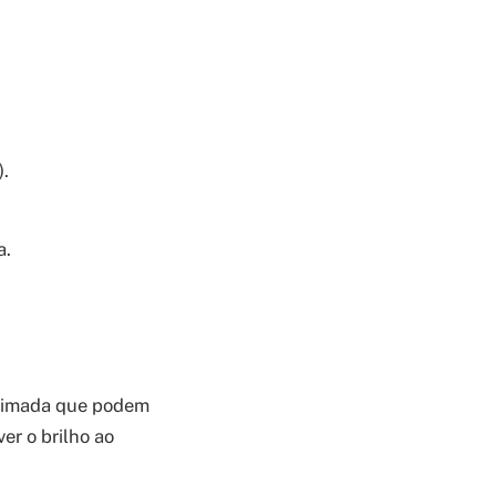
).
a.
queimada que podem
ver o brilho ao