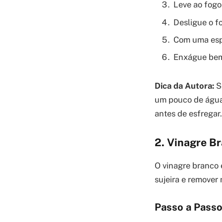
Leve ao fogo
Desligue o f
Com uma espo
Enxágue bem
Dica da Autora:
Se
um pouco de água 
antes de esfregar.
2. Vinagre B
O vinagre branco 
sujeira e remover
Passo a Passo