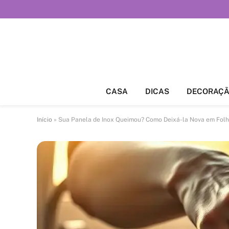
CASA
DICAS
DECORAÇ
Início
»
Sua Panela de Inox Queimou? Como Deixá-la Nova em Fol