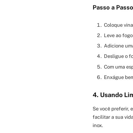
Passo a Passo
Coloque vina
Leve ao fogo
Adicione uma
Desligue o f
Com uma espo
Enxágue bem
4. Usando Li
Se você preferir,
facilitar a sua vi
inox.