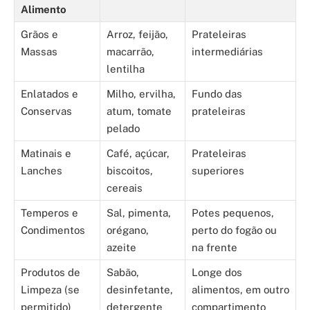
Alimento
Grãos e
Arroz, feijão,
Prateleiras
Massas
macarrão,
intermediárias
lentilha
Enlatados e
Milho, ervilha,
Fundo das
Conservas
atum, tomate
prateleiras
pelado
Matinais e
Café, açúcar,
Prateleiras
Lanches
biscoitos,
superiores
cereais
Temperos e
Sal, pimenta,
Potes pequenos,
Condimentos
orégano,
perto do fogão ou
azeite
na frente
Produtos de
Sabão,
Longe dos
Limpeza (se
desinfetante,
alimentos, em outro
permitido)
detergente
compartimento