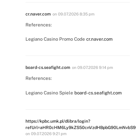
cr.naver.com
on
09.07.2026 8:35 pm
References:
Legiano Casino Promo Code
cr.naver.com
board-cs.seafight.com
on
09.07.2026 9:14 pm
References:
Legiano Casino Spiele
board-cs.seafight.com
https://kpbc.umk.pl/dlibra/login?
refUrl=aHR0cHM6Ly9kZS50cnVzdHBpbG90LmNvbS
on
09.07.2026 9:21 pm