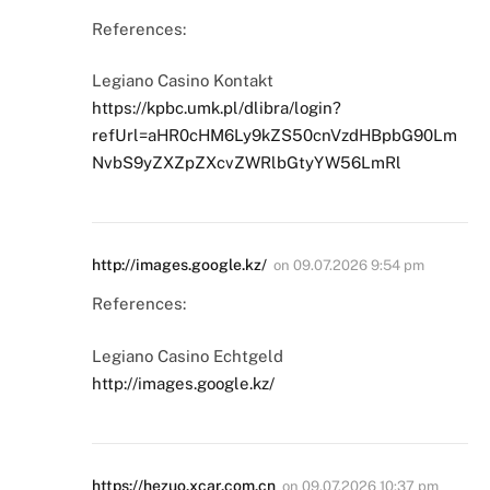
References:
Legiano Casino Kontakt
https://kpbc.umk.pl/dlibra/login?
refUrl=aHR0cHM6Ly9kZS50cnVzdHBpbG90Lm
NvbS9yZXZpZXcvZWRlbGtyYW56LmRl
http://images.google.kz/
on
09.07.2026 9:54 pm
References:
Legiano Casino Echtgeld
http://images.google.kz/
https://hezuo.xcar.com.cn
on
09.07.2026 10:37 pm