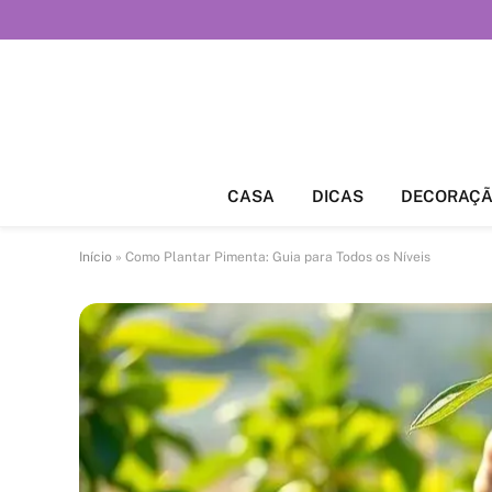
CASA
DICAS
DECORAÇ
Início
»
Como Plantar Pimenta: Guia para Todos os Níveis