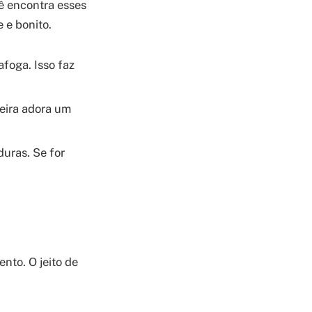
cê encontra esses
e e bonito.
afoga. Isso faz
teira adora um
uras. Se for
nto. O jeito de