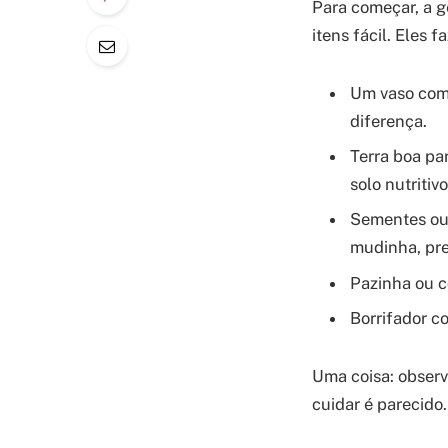
Para começar, a g
itens fácil. Eles 
Um vaso com 
diferença.
Terra boa pa
solo nutritivo
Sementes ou 
mudinha, pre
Pazinha ou c
Borrifador c
Uma coisa: observ
cuidar é parecido.