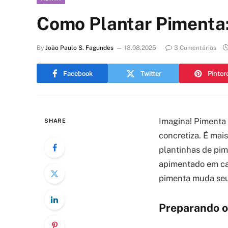
Como Plantar Pimenta: 
By
João Paulo S. Fagundes
18.08.2025
3 Comentários
Facebook
Twitter
Pinter
Imagina! Pimenta f
SHARE
concretiza. É mai
plantinhas de pi
apimentado em ca
pimenta muda seu 
Preparando o