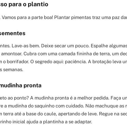
so para o plantio
 Vamos para a parte boa! Plantar pimentas traz uma paz da
 sementes
tes. Lave-as bem. Deixe secar um pouco. Espalhe alguma
m amontoar. Cubra com uma camada fininha de terra, um de
 o borrifador. O segredo aqui: paciência. A brotação leva 
s semanas.
mudinha pronta
ireto ao ponto? A mudinha pronta é a melhor pedida. Faça 
ire a mudinha do saquinho com cuidado. Não machuque as r
 terra até a base do caule, apertando de leve. Regue na se
inho inicial ajuda a plantinha a se adaptar.