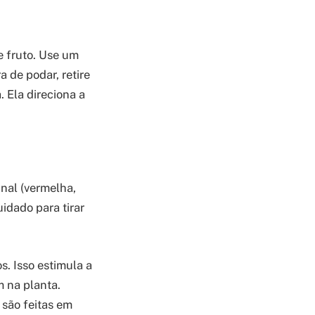
e fruto. Use um
a de podar, retire
. Ela direciona a
inal (vermelha,
idado para tirar
s. Isso estimula a
m na planta.
 são feitas em