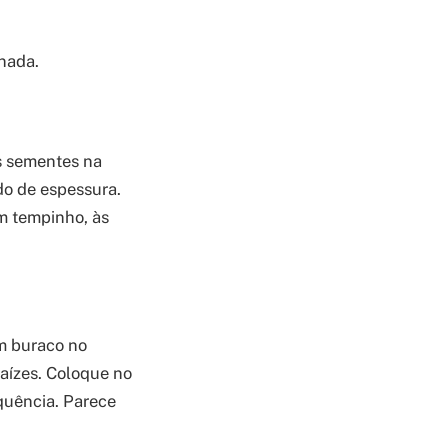
nada.
s sementes na
do de espessura.
um tempinho, às
um buraco no
aízes. Coloque no
quência. Parece