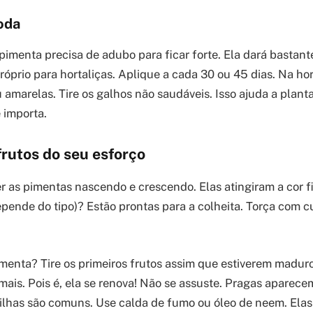
oda
pimenta precisa de adubo para ficar forte. Ela dará bastant
óprio para hortaliças. Aplique a cada 30 ou 45 dias. Na hor
 amarelas. Tire os galhos não saudáveis. Isso ajuda a planta
 importa.
rutos do seu esforço
er as pimentas nascendo e crescendo. Elas atingiram a cor f
epende do tipo)? Estão prontas para a colheita. Torça com cu
menta? Tire os primeiros frutos assim que estiverem maduro
mais. Pois é, ela se renova! Não se assuste. Pragas aparece
lhas são comuns. Use calda de fumo ou óleo de neem. Elas