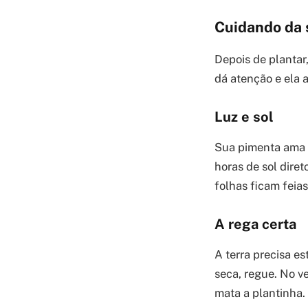
Cuidando da 
Depois de plantar
dá atenção e ela 
Luz e sol
Sua pimenta ama s
horas de sol diret
folhas ficam feias
A rega certa
A terra precisa e
seca, regue. No v
mata a plantinha.