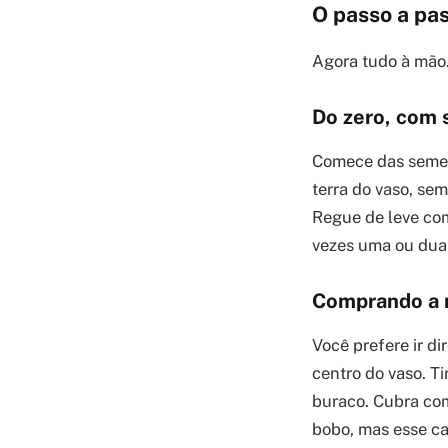
O passo a pas
Agora tudo à mão.
Do zero, com
Comece das semen
terra do vaso, se
Regue de leve com
vezes uma ou dua
Comprando a 
Você prefere ir d
centro do vaso. T
buraco. Cubra com
bobo, mas esse car