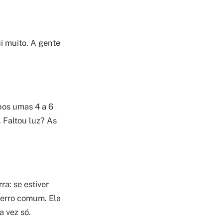
i muito. A gente
nos umas 4 a 6
. Faltou luz? As
a: se estiver
 erro comum. Ela
 vez só.