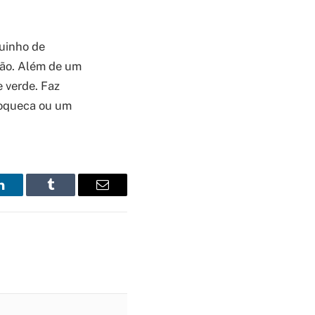
uinho de
mão. Além de um
 verde. Faz
moqueca ou um
LinkedIn
Tumblr
Email