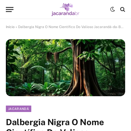
Início
»
Dalbergia Nigra O Nome Científico Do Valioso Jacarandá-da-Bahia
JACARANDÁ
Dalbergia Nigra O Nome