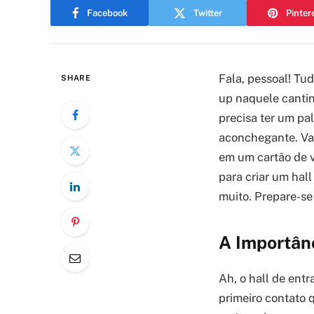
Facebook
Twitter
Pinter
Fala, pessoal! Tu
SHARE
up naquele cantin
precisa ter um pa
aconchegante. Va
em um cartão de vi
para criar um hal
muito. Prepare-se
A Importân
Ah, o hall de ent
primeiro contato q