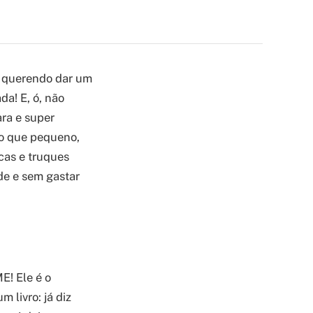
á querendo dar um
a! E, ó, não
ara e super
o que pequeno,
icas e truques
de e sem gastar
E! Ele é o
 livro: já diz