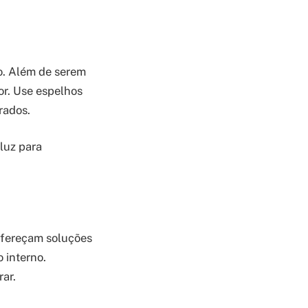
. Além de serem
or. Use espelhos
rados.
luz para
ofereçam soluções
 interno.
ar.