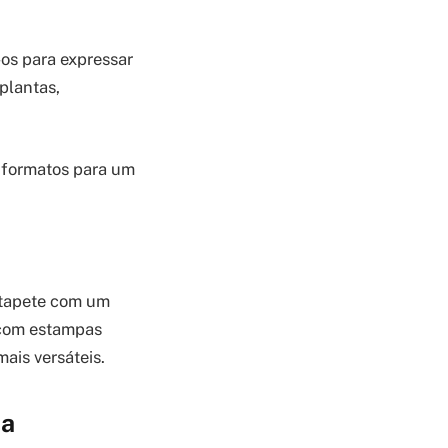
-os para expressar
plantas,
 formatos para um
 tapete com um
 com estampas
ais versáteis.
da