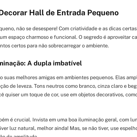
 Decorar Hall de Entrada Pequeno
equeno, não se desespere! Com criatividade e as dicas certa
um espaço charmoso e funcional. O segredo é aproveitar c
ntos certos para não sobrecarregar o ambiente.
uminação: A dupla imbatível
são suas melhores amigas em ambientes pequenos. Elas amp
ão de leveza. Tons neutros como branco, cinza claro e beg
cê quiser um toque de cor, use em objetos decorativos, co
ém é crucial. Invista em uma boa iluminação geral, com lum
iver luz natural, melhor ainda! Mas, se não tiver, use espelho
ção de amplitude.