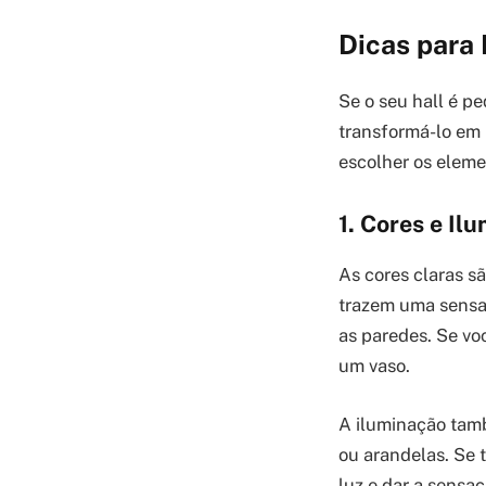
Dicas para
Se o seu hall é p
transformá-lo em 
escolher os eleme
1. Cores e Il
As cores claras 
trazem uma sensaç
as paredes. Se vo
um vaso.
A iluminação tamb
ou arandelas. Se t
luz e dar a sensa