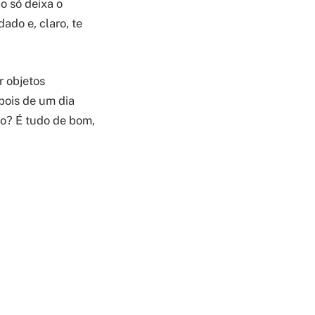
o só deixa o
ado e, claro, te
r objetos
pois de um dia
vo? É tudo de bom,