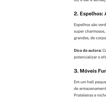
2. Espelhos:
Espelhos são verd
super charmosos, 
grandes, de corpo
Dica da autora:
Co
potencializar o ef
3. Móveis Fu
Em um hall peque
de armazenamento
Prateleiras e nic