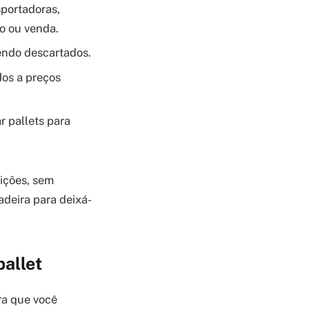
portadoras,
o ou venda.
endo descartados.
os a preços
r pallets para
dições, sem
adeira para deixá-
pallet
ra que você