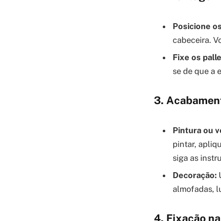
Posicione os
cabeceira. V
Fixe os palle
se de que a e
3. Acabamen
Pintura ou v
pintar, apli
siga as instr
Decoração:
U
almofadas, l
4. Fixação n