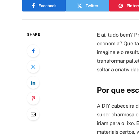
Facebook
Twitter
Pinter
E aí, tudo bem? P
SHARE
economia? Que tal
imagina e o result
transformar palle
soltar a criativid
Por que esc
A DIY cabeceira d
super charmosa e 
iriam para o lixo
materiais certos, 