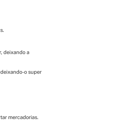
s.
r, deixando a
, deixando-o super
rtar mercadorias.