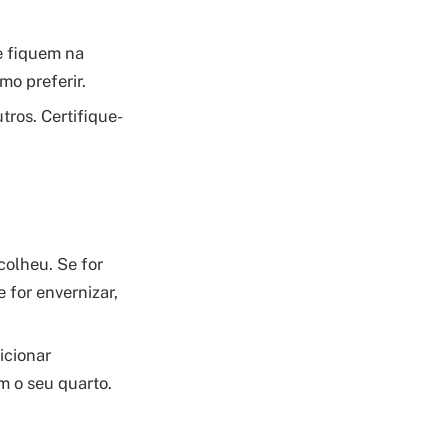
e fiquem na
mo preferir.
tros. Certifique-
colheu. Se for
 for envernizar,
icionar
m o seu quarto.