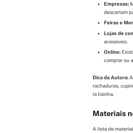
Empresas:
M
descartam pa
Feiras e Me
Lojas de co
acessíveis.
Online:
Exist
comprar ou 
Dica da Autora:
An
rachaduras, cupins
la lisinha.
Materiais n
A lista de materi