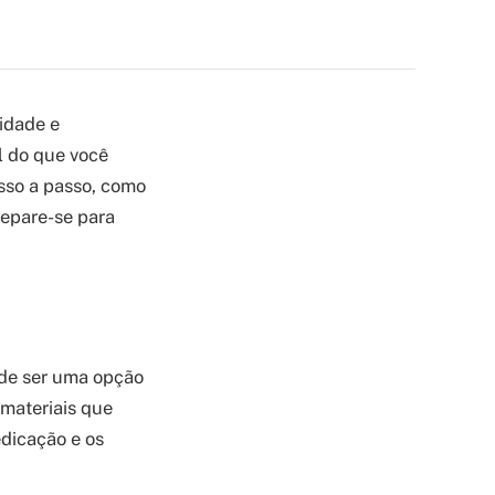
idade e
l do que você
asso a passo, como
repare-se para
 de ser uma opção
 materiais que
edicação e os