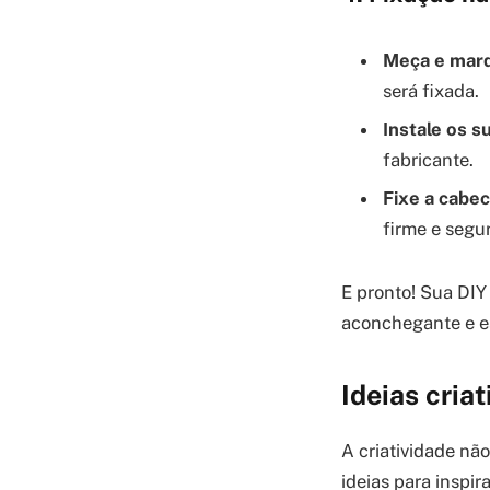
Meça e mar
será fixada.
Instale os s
fabricante.
Fixe a cabec
firme e segur
E pronto! Sua DIY
aconchegante e es
Ideias cria
A criatividade nã
ideias para inspira