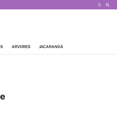
AS
ARVORES
JACARANDÁ
je