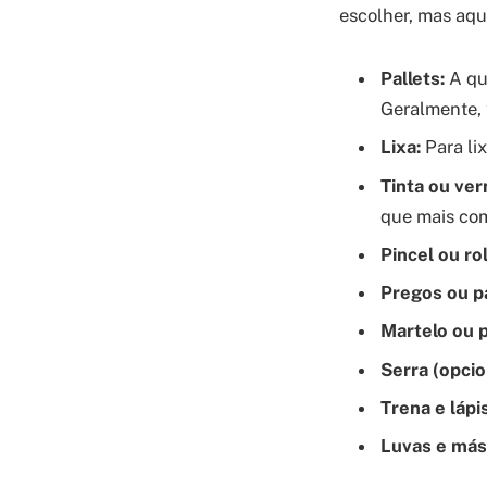
escolher, mas aqui
Pallets:
A qu
Geralmente, 2
Lixa:
Para lix
Tinta ou vern
que mais com
Pincel ou rol
Pregos ou p
Martelo ou p
Serra (opcio
Trena e lápis
Luvas e más