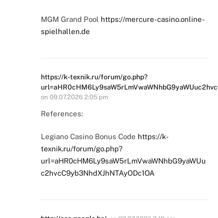
MGM Grand Pool
https://mercure-casino.online-
spielhallen.de
https://k-texnik.ru/forum/go.php?
url=aHR0cHM6Ly9saW5rLmVwaWNhbG9yaWUuc2hvc
on
09.07.2026 2:05 pm
References:
Legiano Casino Bonus Code
https://k-
texnik.ru/forum/go.php?
url=aHR0cHM6Ly9saW5rLmVwaWNhbG9yaWUu
c2hvcC9yb3NhdXJhNTAyODc1OA