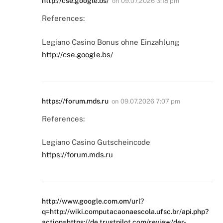
http://cse.google.bs/
on
09.07.2026 3:18 pm
References:
Legiano Casino Bonus ohne Einzahlung
http://cse.google.bs/
https://forum.mds.ru
on
09.07.2026 7:07 pm
References:
Legiano Casino Gutscheincode
https://forum.mds.ru
http://www.google.com.om/url?
q=http://wiki.computacaonaescola.ufsc.br/api.php?
action=https://de.trustpilot.com/review/der-