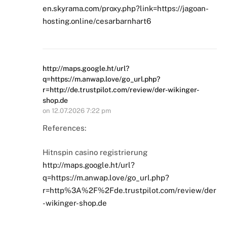
en.skyrama.com/proxy.php?link=https://jagoan-
hosting.online/cesarbarnhart6
http://maps.google.ht/url?
q=https://m.anwap.love/go_url.php?
r=http://de.trustpilot.com/review/der-wikinger-
shop.de
on
12.07.2026 7:22 pm
References:
Hitnspin casino registrierung
http://maps.google.ht/url?
q=https://m.anwap.love/go_url.php?
r=http%3A%2F%2Fde.trustpilot.com/review/der
-wikinger-shop.de