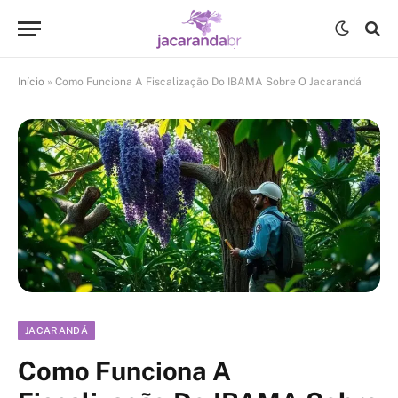
Início
»
Como Funciona A Fiscalização Do IBAMA Sobre O Jacarandá
JACARANDÁ
Como Funciona A