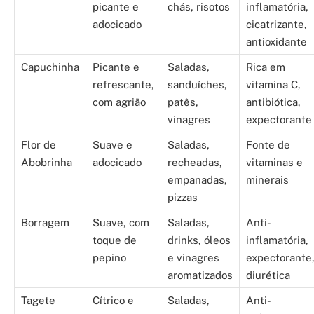
picante e
chás, risotos
inflamatória,
adocicado
cicatrizante,
antioxidante
Capuchinha
Picante e
Saladas,
Rica em
refrescante,
sanduíches,
vitamina C,
com agrião
patês,
antibiótica,
vinagres
expectorante
Flor de
Suave e
Saladas,
Fonte de
Abobrinha
adocicado
recheadas,
vitaminas e
empanadas,
minerais
pizzas
Borragem
Suave, com
Saladas,
Anti-
toque de
drinks, óleos
inflamatória,
pepino
e vinagres
expectorante
aromatizados
diurética
Tagete
Cítrico e
Saladas,
Anti-