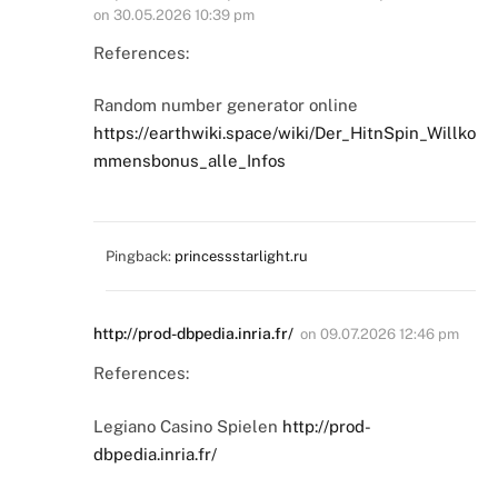
on
30.05.2026 10:39 pm
References:
Random number generator online
https://earthwiki.space/wiki/Der_HitnSpin_Willko
mmensbonus_alle_Infos
Pingback:
princessstarlight.ru
http://prod-dbpedia.inria.fr/
on
09.07.2026 12:46 pm
References:
Legiano Casino Spielen
http://prod-
dbpedia.inria.fr/