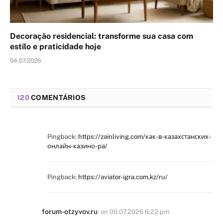
Decoração residencial: transforme sua casa com
estilo e praticidade hoje
04.07.2026
120
COMENTÁRIOS
Pingback:
https://zainliving.com/как-в-казахстанских-
онлайн-казино-ра/
Pingback:
https://aviator-igra.com.kz/ru/
forum-otzyvov.ru
on
09.07.2026 6:22 pm