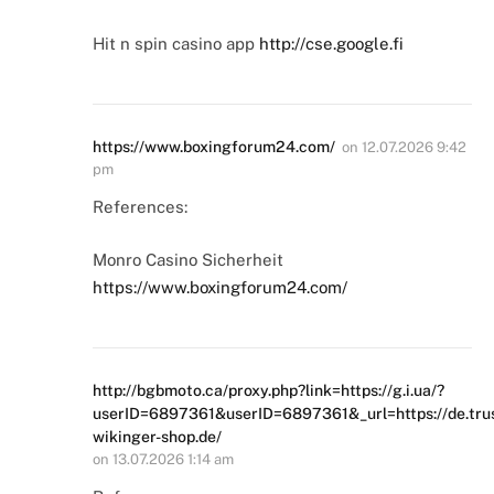
Hit n spin casino app
http://cse.google.fi
https://www.boxingforum24.com/
on
12.07.2026 9:42
pm
References:
Monro Casino Sicherheit
https://www.boxingforum24.com/
http://bgbmoto.ca/proxy.php?link=https://g.i.ua/?
userID=6897361&userID=6897361&_url=https://de.trus
wikinger-shop.de/
on
13.07.2026 1:14 am