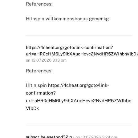
References:
Hitnspin willkommensbonus
gamer.kg
https://4cheat.org/goto/link-confirmation?
url=aHR0cHM6Ly9ibXAucHcvc2NvdHR5ZW1hbnVlbD
on
13.07.2026 3:13 pm
References:
Hit n spin
https://4cheat.org/goto/link-
confirmation?
url=aHR0cHM6Ly9ibXAucHcvc2NvdHR5ZW1hbn
VlbDk
subscribe.esetnod32.ru
on
13.07.2026 3:24 pm