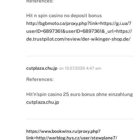
References:
Hit n spin casino no deposit bonus
http://bgbmoto.ca/proxy.php?link=https://g.i.ua/?
userID=6897361&userID=6897361&_url=https://
de.trustpilot.com/review/der-wikinger-shop.de/
cutplaza.chu.jp
on
13.07.2026 4:47 am
References:
Hit’n’spin casino 25 euro bonus ohne einzahlung
cutplaza.chu.jp
https://www.bookwinx.ru/proxy.php?
link=http://warblog.hys.cz/user/stewplane7/