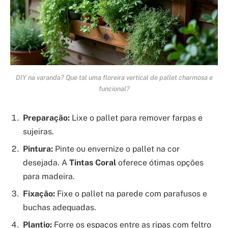
DIY na varanda? Que tal uma floreira vertical de pallet charmosa e
funcional?
Preparação:
Lixe o pallet para remover farpas e
sujeiras.
Pintura:
Pinte ou envernize o pallet na cor
desejada. A
Tintas Coral
oferece ótimas opções
para madeira.
Fixação:
Fixe o pallet na parede com parafusos e
buchas adequadas.
Plantio:
Forre os espaços entre as ripas com feltro