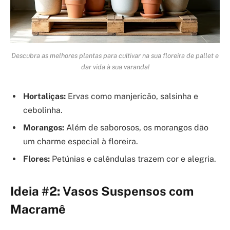
Descubra as melhores plantas para cultivar na sua floreira de pallet e
dar vida à sua varanda!
Hortaliças:
Ervas como manjericão, salsinha e
cebolinha.
Morangos:
Além de saborosos, os morangos dão
um charme especial à floreira.
Flores:
Petúnias e calêndulas trazem cor e alegria.
Ideia #2: Vasos Suspensos com
Macramê