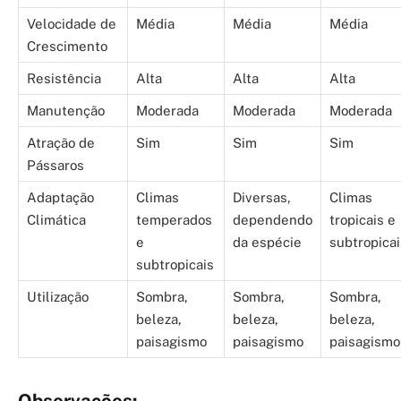
Velocidade de
Média
Média
Média
Crescimento
Resistência
Alta
Alta
Alta
Manutenção
Moderada
Moderada
Moderada
Atração de
Sim
Sim
Sim
Pássaros
Adaptação
Climas
Diversas,
Climas
Climática
temperados
dependendo
tropicais e
e
da espécie
subtropicai
subtropicais
Utilização
Sombra,
Sombra,
Sombra,
beleza,
beleza,
beleza,
paisagismo
paisagismo
paisagismo
Observações: