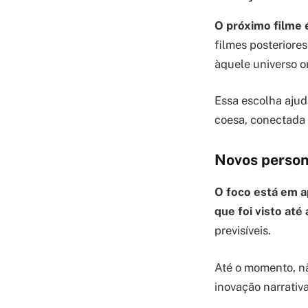
O próximo filme 
filmes posteriore
àquele universo or
Essa escolha ajud
coesa, conectada 
Novos person
O foco está em a
que foi visto até 
previsíveis.
Até o momento, nã
inovação narrativ