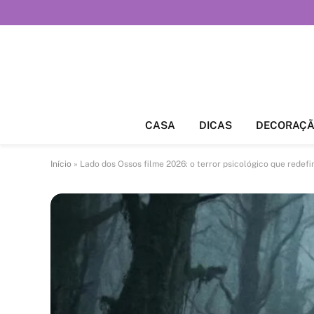
CASA
DICAS
DECORAÇ
Início
»
Lado dos Ossos filme 2026: o terror psicológico que redefi