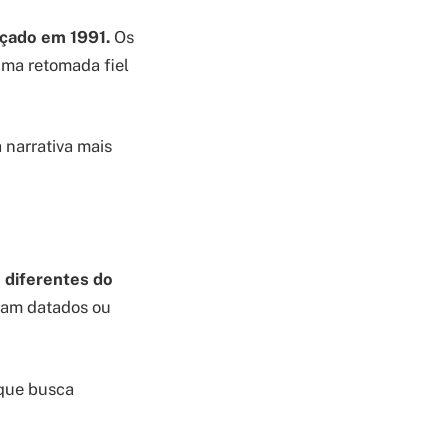
nçado em 1991.
Os
 uma retomada fiel
 narrativa mais
 diferentes do
çam datados ou
 que busca