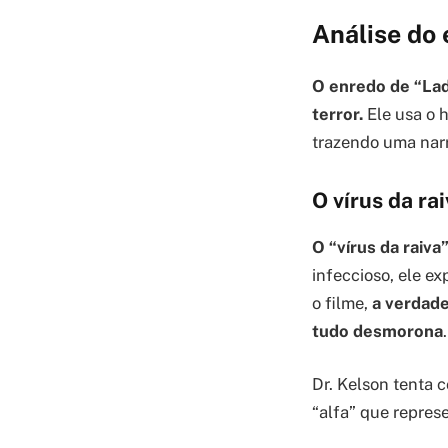
Análise do 
O enredo de “La
terror.
Ele usa o h
trazendo uma narr
O vírus da rai
O “vírus da raiva
infeccioso, ele e
o filme,
a verdade
tudo desmorona
.
Dr. Kelson tenta
“alfa” que repres