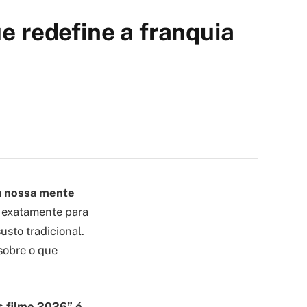
e redefine a franquia
a nossa mente
 exatamente para
sto tradicional.
 sobre o que
s filme 2026
” é