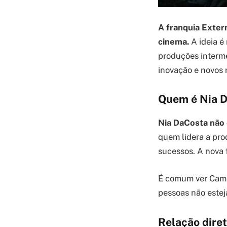
A franquia Exter
cinema.
A ideia é
produções interme
inovação e novos 
Quem é Nia D
Nia DaCosta não 
quem lidera a pro
sucessos. A nova 
É comum ver Camer
pessoas não estej
Relação diret