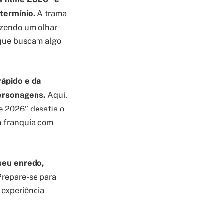
termínio.
A trama
azendo um olhar
s que buscam algo
ápido e da
personagens.
Aqui,
e 2026” desafia o
a franquia com
 seu enredo,
repare-se para
 experiência