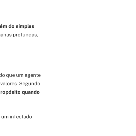
lém do simples
umanas profundas,
do que um agente
e valores. Segundo
propósito quando
 um infectado