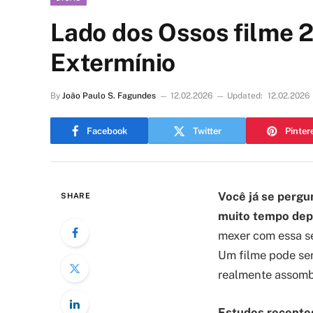
Lado dos Ossos filme 2
Extermínio
By
João Paulo S. Fagundes
12.02.2026
Updated:
12.02.2026
Facebook
Twitter
Pinter
Você já se pergu
SHARE
muito tempo depo
mexer com essa se
Um filme pode ser
realmente assomb
Estudos recentes