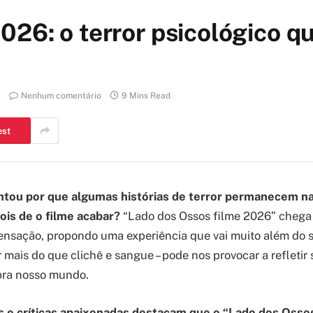
026: o terror psicológico qu
Nenhum comentário
9 Mins Read
est
ntou por que algumas histórias de terror permanecem n
is de o filme acabar?
“Lado dos Ossos filme 2026” chega
nsação, propondo uma experiência que vai muito além do su
 mais do que clichê e sangue – pode nos provocar a refletir
ra nosso mundo.
 e críticas apaixonadas destacam que o “
Lado dos Osso