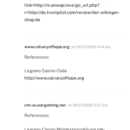
link=http://m.anwap.love/go_url.php?
r=http://de.trustpilot.com/review/der-wikinger-
shop.de
www.calvaryofhope.org
on
09.07.2026 4:14 pm
References:
Legiano Casino Code
http://www.calvaryofhope.org
cm-us.wargaming.net
on
09.07.2026 5:37 pm
References:
Legiano Casino Mindesteinzahlung
cm-