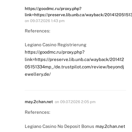
https://goodmc.ru/proxy.php?
link=https://preserve.lib.unb.ca/wayback/20141205151
on
09.07.2026 1:43 pm
References:
Legiano Casino Registrierung
https://goodmc.ru/proxy.php?
link=https://preserve.lib.unb.ca/wayback/201412
05151334mp_/de.trustpilot.com/review/beyondj
ewellery.de/
may.2chan.net
on
09.07.2026 2:05 pm
References:
Legiano Casino No Deposit Bonus
may.2chan.net