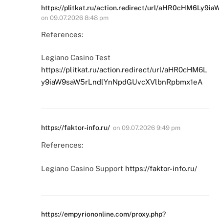
https://plitkat.ru/action.redirect/url/aHR0cHM6L
on
09.07.2026 8:48 pm
References:
Legiano Casino Test
https://plitkat.ru/action.redirect/url/aHR0cHM6L
y9iaW9saW5rLndlYnNpdGUvcXVlbnRpbmx1eA
https://faktor-info.ru/
on
09.07.2026 9:49 pm
References:
Legiano Casino Support
https://faktor-info.ru/
https://empyriononline.com/proxy.php?