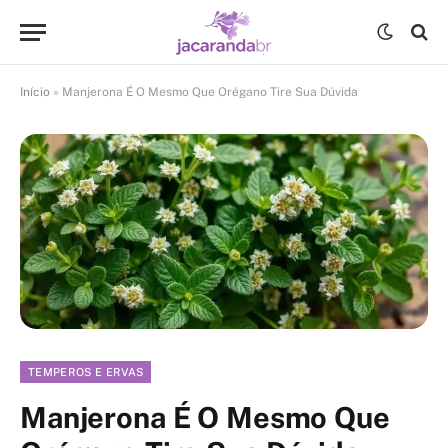
Início
»
Manjerona É O Mesmo Que Orégano Tire Sua Dúvida
TEMPEROS E ERVAS
Manjerona É O Mesmo Que