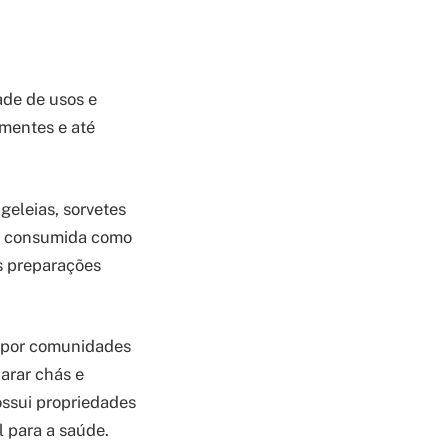
de de usos e
ementes e até
geleias, sorvetes
 e consumida como
as preparações
 por comunidades
parar chás e
ossui propriedades
l para a saúde.