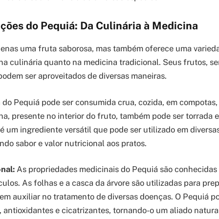
ções do Pequiá: Da Culinária à Medicina
penas uma fruta saborosa, mas também oferece uma varieda
na culinária quanto na medicina tradicional. Seus frutos, s
odem ser aproveitados de diversas maneiras.
 do Pequiá pode ser consumida crua, cozida, em compotas, 
ha, presente no interior do fruto, também pode ser torrada
 é um ingrediente versátil que pode ser utilizado em divers
ndo sabor e valor nutricional aos pratos.
nal:
As propriedades medicinais do Pequiá são conhecidas
culos. As folhas e a casca da árvore são utilizadas para pre
em auxiliar no tratamento de diversas doenças. O Pequiá p
, antioxidantes e cicatrizantes, tornando-o um aliado natura