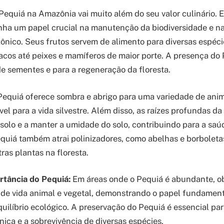
Pequiá na Amazônia vai muito além do seu valor culinário. E
ha um papel crucial na manutenção da biodiversidade e n
nico. Seus frutos servem de alimento para diversas espéci
cos até peixes e mamíferos de maior porte. A presença do 
de sementes e para a regeneração da floresta.
equiá oferece sombra e abrigo para uma variedade de anim
el para a vida silvestre. Além disso, as raízes profundas d
o solo e a manter a umidade do solo, contribuindo para a saú
quiá também atrai polinizadores, como abelhas e borboleta
ras plantas na floresta.
tância do Pequiá:
Em áreas onde o Pequiá é abundante, o
 de vida animal e vegetal, demonstrando o papel fundament
ilíbrio ecológico. A preservação do Pequiá é essencial par
nica e a sobrevivência de diversas espécies.