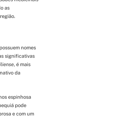
do as
região.
ue possuem nomes
 significativas
iliense
, é mais
nativo da
nos espinhosa
 pequiá pode
ibrosa e com um