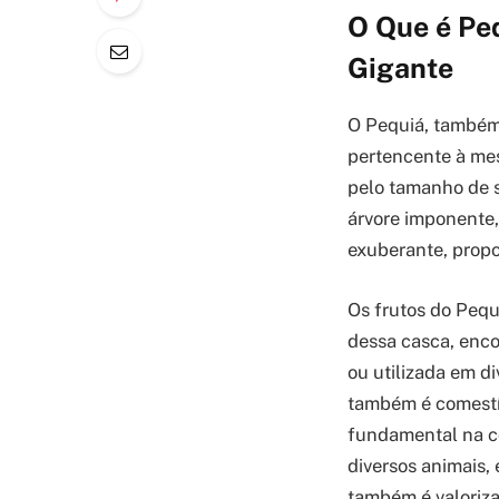
O Que é Pe
Gigante
O Pequiá, també
pertencente à mes
pelo tamanho de s
árvore imponente,
exuberante, propo
Os frutos do Pequ
dessa casca, enco
ou utilizada em di
também é comestív
fundamental na co
diversos animais,
também é valoriza