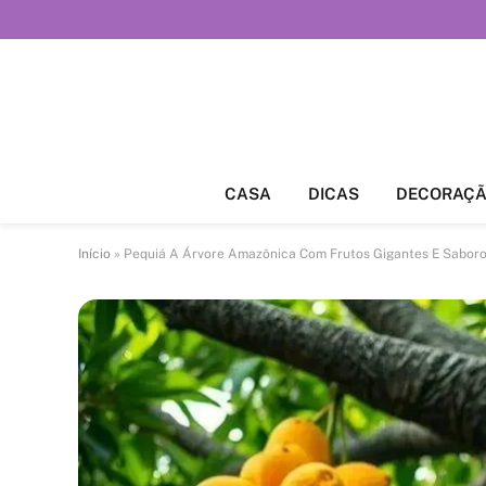
CASA
DICAS
DECORAÇ
Início
»
Pequiá A Árvore Amazônica Com Frutos Gigantes E Sabor