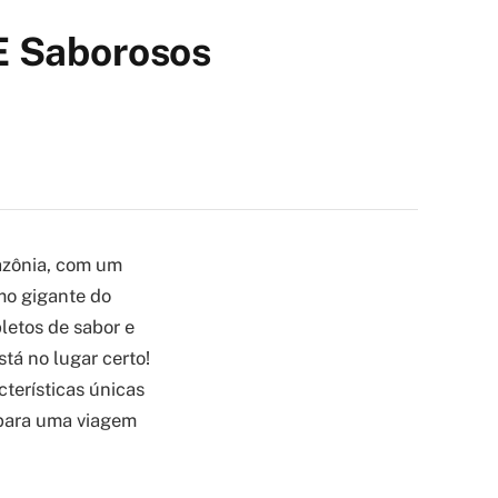
E Saborosos
mazônia, com um
mo gigante do
letos de sabor e
tá no lugar certo!
terísticas únicas
 para uma viagem