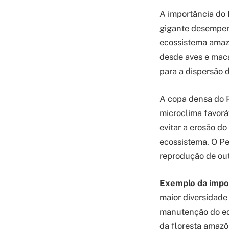
A importância do 
gigante desempen
ecossistema amazô
desde aves e maca
para a dispersão 
A copa densa do P
microclima favoráv
evitar a erosão d
ecossistema. O Pe
reprodução de out
Exemplo da impor
maior diversidade
manutenção do equ
da floresta amazô