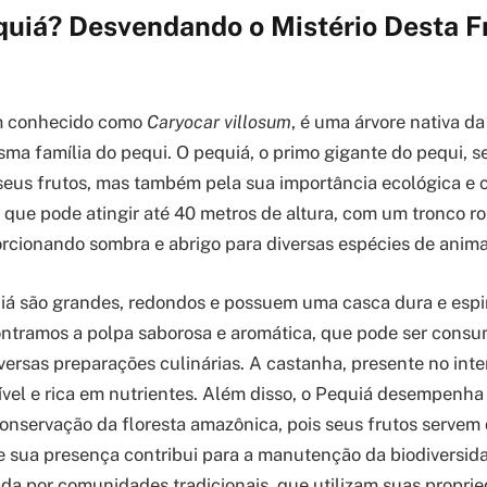
quiá? Desvendando o Mistério Desta F
m conhecido como
Caryocar villosum
, é uma árvore nativa d
ma família do pequi. O pequiá, o primo gigante do pequi, s
eus frutos, mas também pela sua importância ecológica e c
 que pode atingir até 40 metros de altura, com um tronco 
rcionando sombra e abrigo para diversas espécies de anima
iá são grandes, redondos e possuem uma casca dura e espi
ntramos a polpa saborosa e aromática, que pode ser consu
versas preparações culinárias. A castanha, presente no inter
el e rica em nutrientes. Além disso, o Pequiá desempenha
nservação da floresta amazônica, pois seus frutos servem 
 e sua presença contribui para a manutenção da biodiversida
da por comunidades tradicionais, que utilizam suas propri