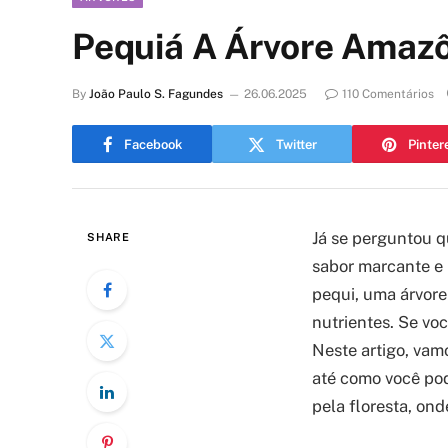
Pequiá A Árvore Amazô
By
João Paulo S. Fagundes
26.06.2025
110 Comentários
Facebook
Twitter
Pinter
Já se perguntou q
SHARE
sabor marcante e 
pequi, uma árvore
nutrientes. Se vo
Neste artigo, vam
até como você pod
pela floresta, on