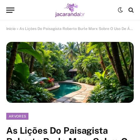
Início
»
As Lições Do Paisagista Roberto Burle Marx Sobre O Uso De Árvores Nativas
ARVORES
As Lições Do Paisagista