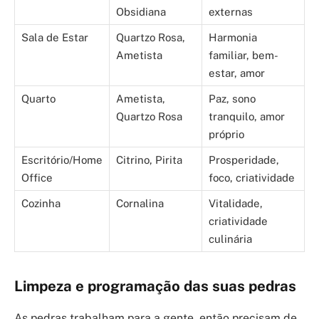
Obsidiana
externas
Sala de Estar
Quartzo Rosa,
Harmonia
Ametista
familiar, bem-
estar, amor
Quarto
Ametista,
Paz, sono
Quartzo Rosa
tranquilo, amor
próprio
Escritório/Home
Citrino, Pirita
Prosperidade,
Office
foco, criatividade
Cozinha
Cornalina
Vitalidade,
criatividade
culinária
Limpeza e programação das suas pedras
As pedras trabalham para a gente, então precisam de