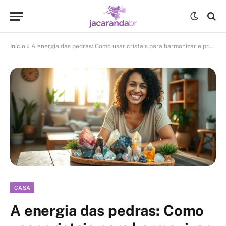
Início
»
A energia das pedras: Como usar cristais para harmonizar e proteger seu lar
CASA
A energia das pedras: Como