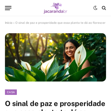
Início
»
O sinal de paz e prosperidade que essa planta te dá ao florescer
CASA
O sinal de paz e prosperidade