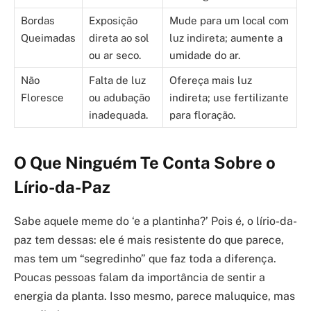
Bordas
Exposição
Mude para um local com
Queimadas
direta ao sol
luz indireta; aumente a
ou ar seco.
umidade do ar.
Não
Falta de luz
Ofereça mais luz
Floresce
ou adubação
indireta; use fertilizante
inadequada.
para floração.
O Que Ninguém Te Conta Sobre o
Lírio-da-Paz
Sabe aquele meme do ‘e a plantinha?’ Pois é, o lírio-da-
paz tem dessas: ele é mais resistente do que parece,
mas tem um “segredinho” que faz toda a diferença.
Poucas pessoas falam da importância de sentir a
energia da planta. Isso mesmo, parece maluquice, mas