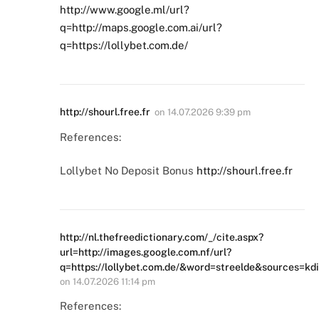
http://www.google.ml/url?
q=http://maps.google.com.ai/url?
q=https://lollybet.com.de/
http://shourl.free.fr
on
14.07.2026 9:39 pm
References:
Lollybet No Deposit Bonus
http://shourl.free.fr
http://nl.thefreedictionary.com/_/cite.aspx?
url=http://images.google.com.nf/url?
q=https://lollybet.com.de/&word=streelde&sources=kdi
on
14.07.2026 11:14 pm
References: