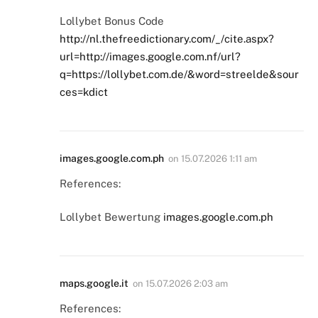
Lollybet Bonus Code
http://nl.thefreedictionary.com/_/cite.aspx?
url=http://images.google.com.nf/url?
q=https://lollybet.com.de/&word=streelde&sour
ces=kdict
images.google.com.ph
on
15.07.2026 1:11 am
References:
Lollybet Bewertung
images.google.com.ph
maps.google.it
on
15.07.2026 2:03 am
References: