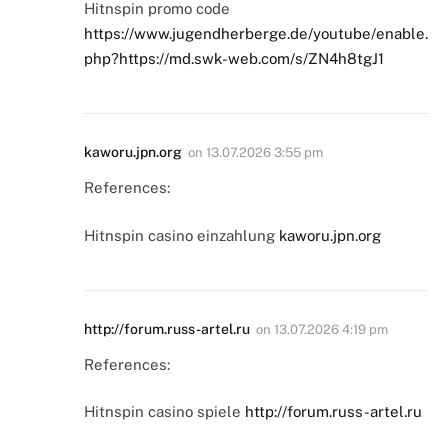
Hitnspin promo code
https://www.jugendherberge.de/youtube/enable.
php?https://md.swk-web.com/s/ZN4h8tgJ1
kaworu.jpn.org
on
13.07.2026 3:55 pm
References:
Hitnspin casino einzahlung
kaworu.jpn.org
http://forum.russ-artel.ru
on
13.07.2026 4:19 pm
References:
Hitnspin casino spiele
http://forum.russ-artel.ru