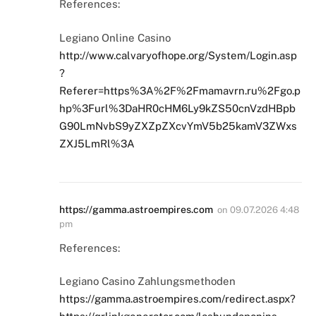
References:
Legiano Online Casino
http://www.calvaryofhope.org/System/Login.asp
?
Referer=https%3A%2F%2Fmamavrn.ru%2Fgo.p
hp%3Furl%3DaHR0cHM6Ly9kZS50cnVzdHBpb
G90LmNvbS9yZXZpZXcvYmV5b25kamV3ZWxs
ZXJ5LmRl%3A
https://gamma.astroempires.com
on
09.07.2026 4:48
pm
References:
Legiano Casino Zahlungsmethoden
https://gamma.astroempires.com/redirect.aspx?