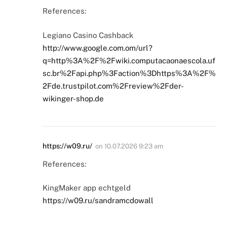
References:
Legiano Casino Cashback
http://www.google.com.om/url?
q=http%3A%2F%2Fwiki.computacaonaescola.uf
sc.br%2Fapi.php%3Faction%3Dhttps%3A%2F%
2Fde.trustpilot.com%2Freview%2Fder-
wikinger-shop.de
https://w09.ru/
on
10.07.2026 9:23 am
References:
KingMaker app echtgeld
https://w09.ru/sandramcdowall