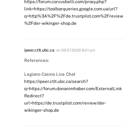
https://forum.corvusbelli.com/proxy.php?
link=https://toolbarqueries.google.com.ua/url?
q=http%3A%2F%2Fde.trustpilot.com%2Freview
%2Fder-wikinger-shop.de
ipeer.ctlt.ubc.ca
on
09.07.2026 8:21 pm
References:
Legiano Casino Live Chat
https://ipeer.ctlt.ubc.ca/search?
q=https://forum.donanimhaber.com/ExternalLink
Redirect?
url=https://de.trustpilot.com/review/der-
wikinger-shop.de