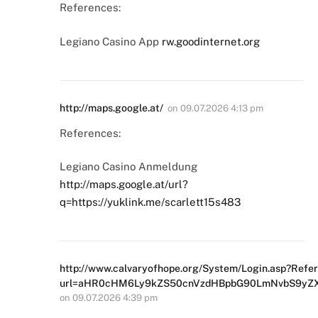
References:
Legiano Casino App
rw.goodinternet.org
http://maps.google.at/
on
09.07.2026 4:13 pm
References:
Legiano Casino Anmeldung
http://maps.google.at/url?
q=https://yuklink.me/scarlett15s483
http://www.calvaryofhope.org/System/Login.asp?Refer
url=aHR0cHM6Ly9kZS50cnVzdHBpbG90LmNvbS9yZ
on
09.07.2026 4:39 pm