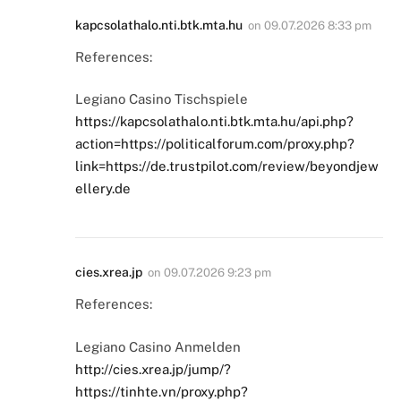
kapcsolathalo.nti.btk.mta.hu
on
09.07.2026 8:33 pm
References:
Legiano Casino Tischspiele
https://kapcsolathalo.nti.btk.mta.hu/api.php?
action=https://politicalforum.com/proxy.php?
link=https://de.trustpilot.com/review/beyondjew
ellery.de
cies.xrea.jp
on
09.07.2026 9:23 pm
References:
Legiano Casino Anmelden
http://cies.xrea.jp/jump/?
https://tinhte.vn/proxy.php?