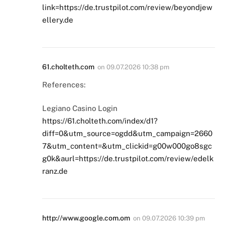
link=https://de.trustpilot.com/review/beyondjew
ellery.de
61.cholteth.com
on
09.07.2026 10:38 pm
References:
Legiano Casino Login
https://61.cholteth.com/index/d1?
diff=0&utm_source=ogdd&utm_campaign=2660
7&utm_content=&utm_clickid=g00w000go8sgc
g0k&aurl=https://de.trustpilot.com/review/edelk
ranz.de
http://www.google.com.om
on
09.07.2026 10:39 pm