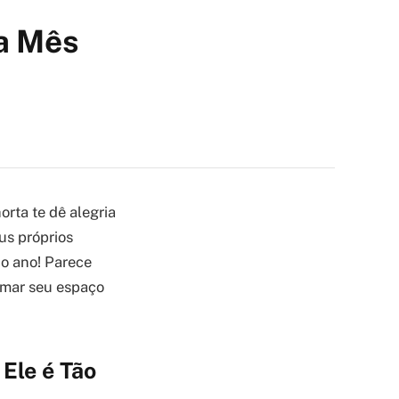
 a Mês
orta te dê alegria
us próprios
do ano! Parece
ormar seu espaço
Ele é Tão