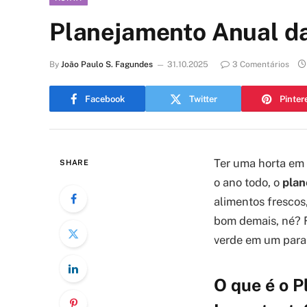
Planejamento Anual da
By
João Paulo S. Fagundes
31.10.2025
3 Comentários
Facebook
Twitter
Pinter
Ter uma horta em 
SHARE
o ano todo, o
plan
alimentos frescos
bom demais, né? F
verde em um paraí
O que é o P