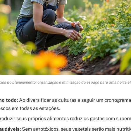
cios do planejamento: organização e otimização do espaço para uma horta efi
no todo:
Ao diversificar as culturas e seguir um cronograma
escos em todas as estações.
oduzir seus próprios alimentos reduz os gastos com super
audáveis:
Sem agrotóxicos, seus vegetais serão mais nutriti