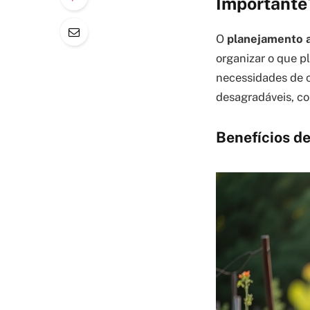
Importante
O
planejamento a
organizar o que p
necessidades de c
desagradáveis, c
Benefícios d