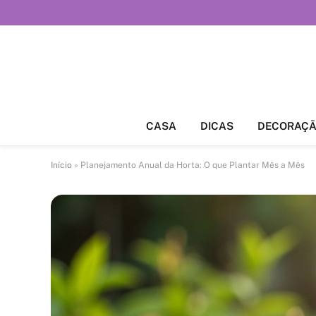
CASA
DICAS
DECORAÇ
Início
»
Planejamento Anual da Horta: O que Plantar Mês a Mês