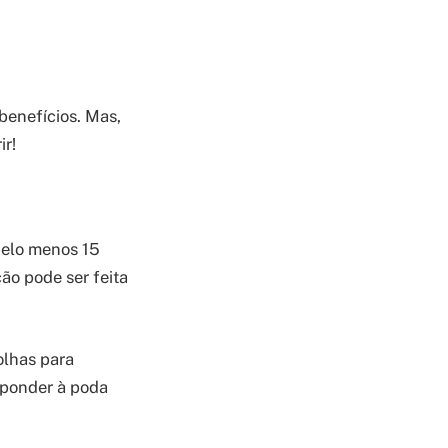
benefícios. Mas,
ir!
pelo menos 15
cão pode ser feita
olhas para
esponder à poda