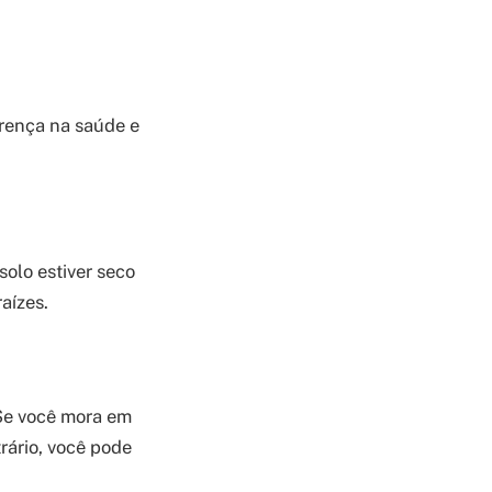
erença na saúde e
olo estiver seco
aízes.
 Se você mora em
rário, você pode