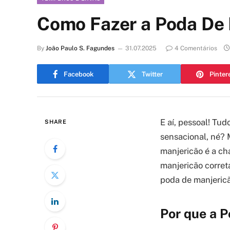
Como Fazer a Poda De 
By
João Paulo S. Fagundes
31.07.2025
4 Comentários
Facebook
Twitter
Pinter
E aí, pessoal! Tu
SHARE
sensacional, né? 
manjericão é a ch
manjericão corret
poda de manjericão
Por que a P