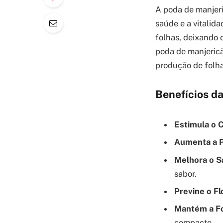
A poda de manjeri
saúde e a vitalid
folhas, deixando 
poda de manjericã
produção de folha
Benefícios d
Estimula o 
Aumenta a P
Melhora o S
sabor.
Previne o F
Mantém a F
compacto.