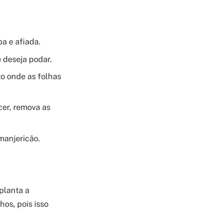
a e afiada.
 deseja podar.
to onde as folhas
cer, remova as
anjericão.
 planta a
hos, pois isso