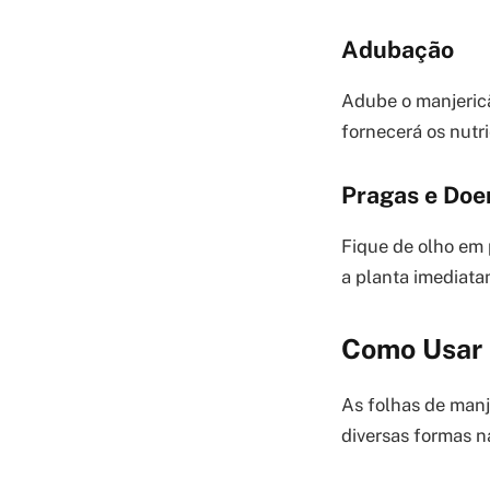
Adubação
Adube o manjericã
fornecerá os nutr
Pragas e Doe
Fique de olho em 
a planta imediat
Como Usar 
As folhas de manj
diversas formas n