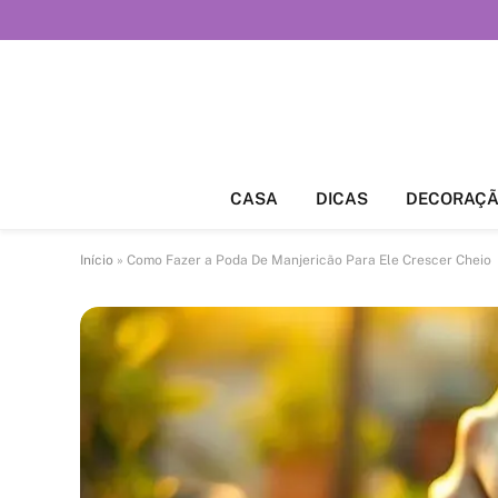
CASA
DICAS
DECORAÇ
Início
»
Como Fazer a Poda De Manjericão Para Ele Crescer Cheio