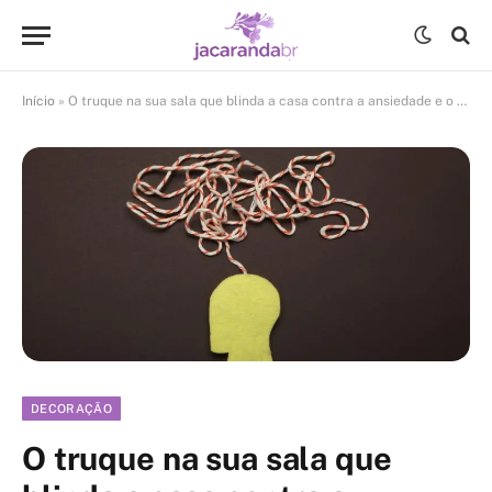
Início
»
O truque na sua sala que blinda a casa contra a ansiedade e o estresse
DECORAÇÃO
O truque na sua sala que