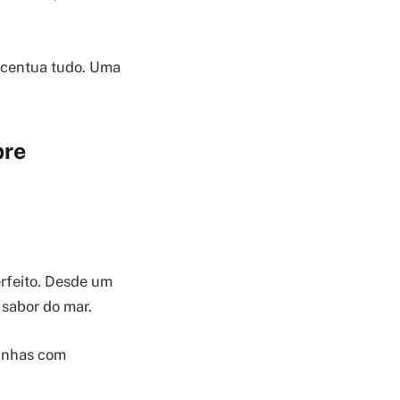
 acentua tudo. Uma
pre
rfeito. Desde um
 sabor do mar.
uinhas com