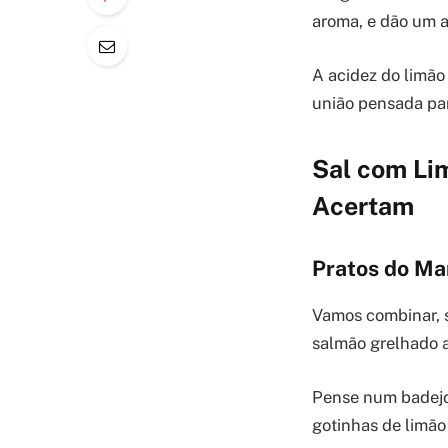
aroma, e dão um a
A acidez do limão
união pensada par
Sal com Li
Acertam
Pratos do Ma
Vamos combinar, s
salmão grelhado a
Pense num badejo
gotinhas de limão