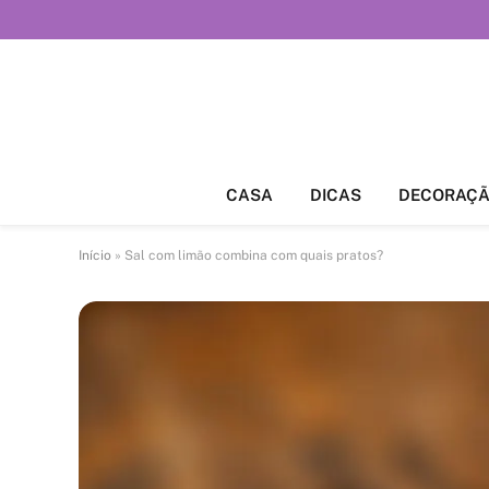
CASA
DICAS
DECORAÇ
Início
»
Sal com limão combina com quais pratos?