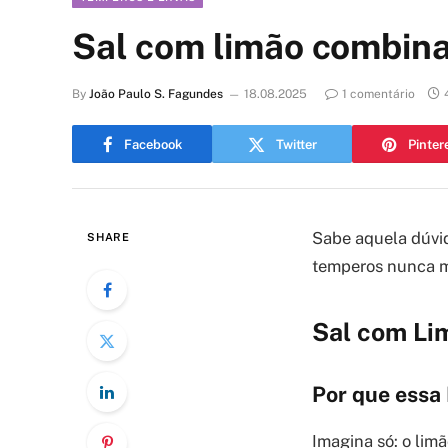
Sal com limão combina
By
João Paulo S. Fagundes
18.08.2025
1 comentário
Facebook
Twitter
Pinter
Sabe aquela dúvid
SHARE
temperos nunca m
Sal com Li
Por que essa 
Imagina só: o limã