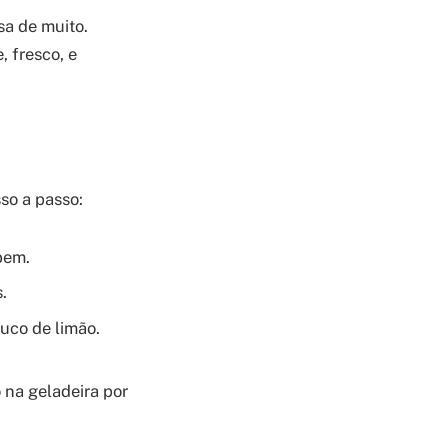
sa de muito.
, fresco, e
sso a passo:
bem.
.
uco de limão.
 na geladeira por