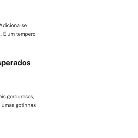
 Adiciona-se
a. É um tempero
sperados
ais gordurosos,
m umas gotinhas