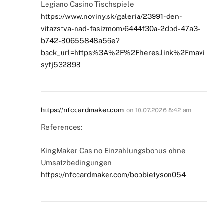
Legiano Casino Tischspiele
https://www.noviny.sk/galeria/23991-den-
vitazstva-nad-fasizmom/6444f30a-2dbd-47a3-
b742-80655848a56e?
back_url=https%3A%2F%2Fheres.link%2Fmavi
syfj532898
https://nfccardmaker.com
on
10.07.2026 8:42 am
References:
KingMaker Casino Einzahlungsbonus ohne
Umsatzbedingungen
https://nfccardmaker.com/bobbietyson054