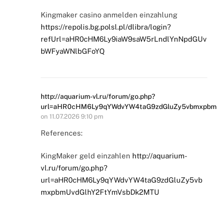
Kingmaker casino anmelden einzahlung
https://repolis.bg.polsl.pl/dlibra/login?
refUrl=aHR0cHM6Ly9iaW9saW5rLndlYnNpdGUv
bWFyaWNlbGFoYQ
http://aquarium-vl.ru/forum/go.php?
url=aHR0cHM6Ly9qYWdvYW4taG9zdGluZy5vbmxpbm
on
11.07.2026 9:10 pm
References:
KingMaker geld einzahlen
http://aquarium-
vl.ru/forum/go.php?
url=aHR0cHM6Ly9qYWdvYW4taG9zdGluZy5vb
mxpbmUvdGlhY2FtYmVsbDk2MTU