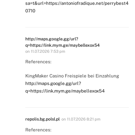
sa=t&url=https://antoniofradique.net/perrybest4
0710
http://maps.google.gg/url?
q=https://link.mym.ge/maybellexox54
on
11.07.2026 7:53 pm
References:
KingMaker Casino Freispiele bei Einzahlung
http://maps.google.gg/url?
q=https://link.mym.ge/maybellexox54
repolis.bg.polsl.pl
on
11.07.2026 8:21 pm
References: