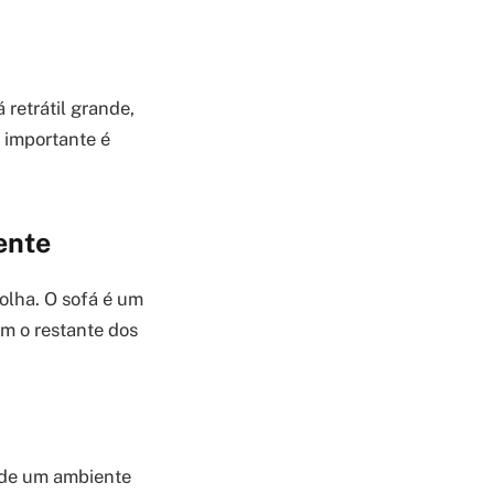
 retrátil grande,
 importante é
ente
olha. O sofá é um
m o restante dos
a de um ambiente