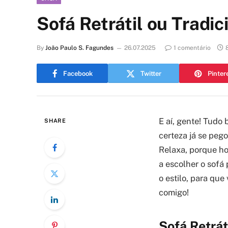
Sofá Retrátil ou Tradic
By
João Paulo S. Fagundes
26.07.2025
1 comentário
Facebook
Twitter
Pinter
E aí, gente! Tudo
SHARE
certeza já se peg
Relaxa, porque hoj
a escolher o sofá
o estilo, para qu
comigo!
Sofá Retrát