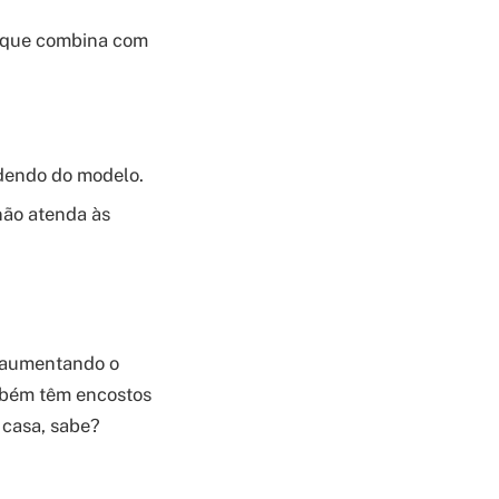
m que combina com
ndendo do modelo.
não atenda às
, aumentando o
ambém têm encostos
 casa, sabe?