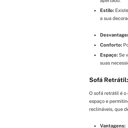
apertado.
Estilo:
Existe
a sua decora
Desvantage
Conforto:
Po
Espaço:
Se v
suas necessi
Sofá Retrátil
O sofá retrátil é
espaço e permitin
reclináveis, que 
Vantagens: