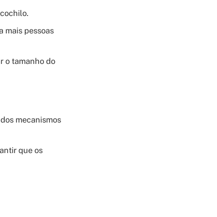
 cochilo.
a mais pessoas
ar o tamanho do
a dos mecanismos
ntir que os