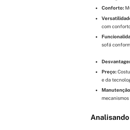
Conforto:
Mu
Versatilidad
com conforto
Funcionalid
sofá conform
Desvantage
Preço:
Costu
e da tecnolog
Manutenção
mecanismos f
Analisando