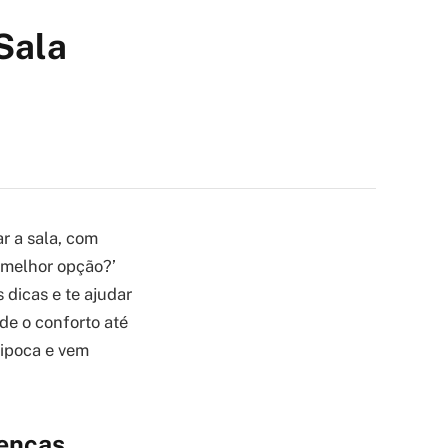
 Sala
r a sala, com
a melhor opção?’
 dicas e te ajudar
de o conforto até
pipoca e vem
renças