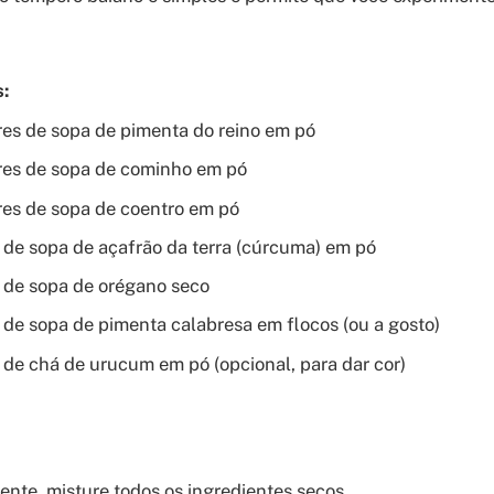
:
res de sopa de pimenta do reino em pó
res de sopa de cominho em pó
res de sopa de coentro em pó
r de sopa de açafrão da terra (cúrcuma) em pó
r de sopa de orégano seco
r de sopa de pimenta calabresa em flocos (ou a gosto)
r de chá de urucum em pó (opcional, para dar cor)
ente, misture todos os ingredientes secos.