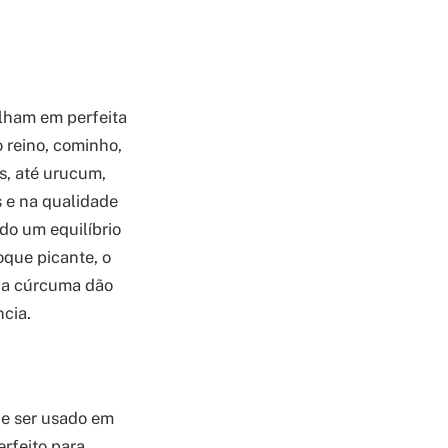
alham em perfeita
 reino, cominho,
s, até urucum,
s e na qualidade
do um equilíbrio
toque picante, o
e a cúrcuma dão
cia.
de ser usado em
erfeito para