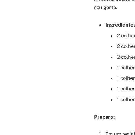
seu gosto.
Ingredientes
2 colhe
2 colhe
2 colhe
1 colhe
1 colhe
1 colhe
1 colhe
Preparo:
Em um recipi