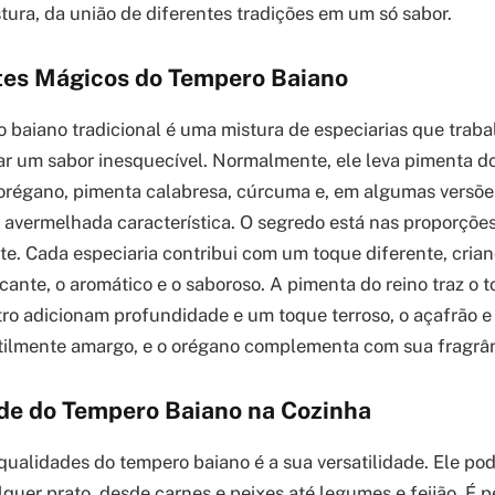
tura, da união de diferentes tradições em um só sabor.
tes Mágicos do Tempero Baiano
 baiano tradicional é uma mistura de especiarias que trab
ar um sabor inesquecível. Normalmente, ele leva pimenta do
 orégano, pimenta calabresa, cúrcuma e, em algumas versõe
 avermelhada característica. O segredo está nas proporçõe
te. Cada especiaria contribui com um toque diferente, crian
icante, o aromático e o saboroso. A pimenta do reino traz o 
ro adicionam profundidade e um toque terroso, o açafrão 
tilmente amargo, e o orégano complementa com sua fragrân
ade do Tempero Baiano na Cozinha
ualidades do tempero baiano é a sua versatilidade. Ele po
quer prato, desde carnes e peixes até legumes e feijão. É p