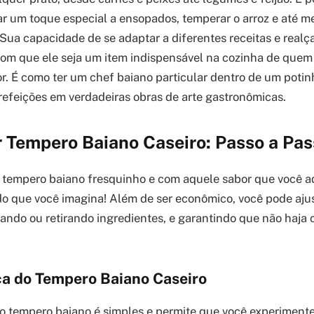
ar um toque especial a ensopados, temperar o arroz e até m
 Sua capacidade de se adaptar a diferentes receitas e realç
com que ele seja um item indispensável na cozinha de que
or. É como ter um chef baiano particular dentro de um potin
refeições em verdadeiras obras de arte gastronômicas.
 Tempero Baiano Caseiro: Passo a Pas
 tempero baiano fresquinho e com aquele sabor que você a
 do que você imagina! Além de ser econômico, você pode ajus
nando ou retirando ingredientes, e garantindo que não haja
ca do Tempero Baiano Caseiro
do tempero baiano é simples e permite que você experimente