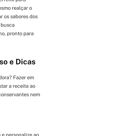
esmo realçar o
ar os sabores dos
m busca
ho, pronto para
so e Dicas
dora? Fazer em
tar a receita ao
 conservantes nem
 e personalize ao