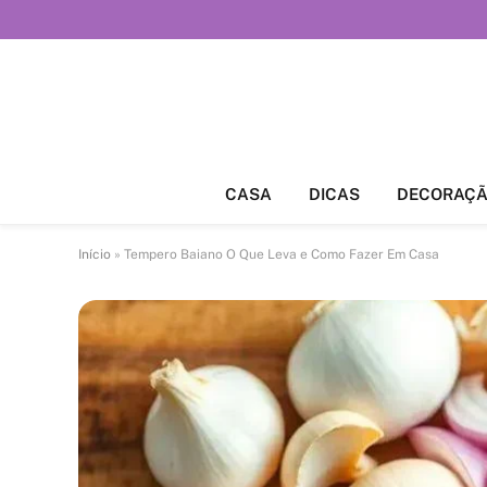
CASA
DICAS
DECORAÇ
Início
»
Tempero Baiano O Que Leva e Como Fazer Em Casa