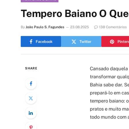
Tempero Baiano O Que
By
João Paulo S. Fagundes
23.08.2025
138 Comentários
Facebook
Twitter
Pinter
Cansado daquela
SHARE
transformar qualq
Bahia sabe dar. S
prepará-lo em cas
tempero baiano: o 
pratos e muito mai
todo mundo com á