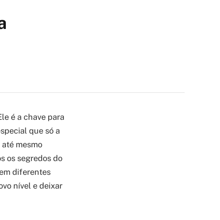
a
Ele é a chave para
special que só a
u até mesmo
os os segredos do
 em diferentes
vo nível e deixar