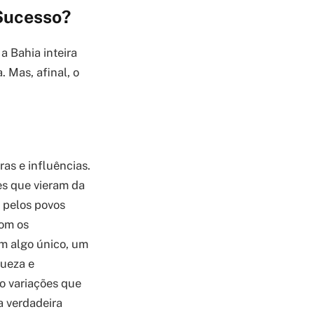
 Sucesso?
a Bahia inteira
 Mas, afinal, o
as e influências.
es que vieram da
a pelos povos
com os
m algo único, um
queza e
do variações que
a verdadeira