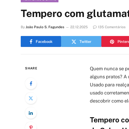
Tempero com glutamato:
By
João Paulo S. Fagundes
22.12.2025
135 Comentários
Facebook
Twitter
Pinter
Quem nunca se per
SHARE
alguns pratos? A
Usado para realça
usado corretament
descobrir como el
Tempero co