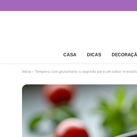
CASA
DICAS
DECORAÇ
Início
»
Tempero com glutamato: o segredo para um sabor irresistí