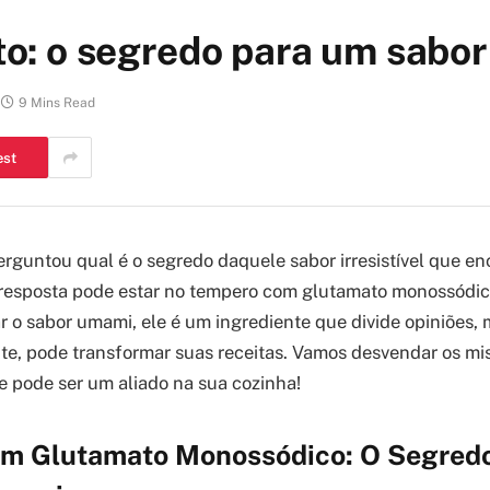
 o segredo para um sabor i
9 Mins Read
est
guntou qual é o segredo daquele sabor irresistível que e
 resposta pode estar no tempero com glutamato monossódi
r o sabor umami, ele é um ingrediente que divide opiniões,
e, pode transformar suas receitas. Vamos desvendar os mi
e pode ser um aliado na sua cozinha!
m Glutamato Monossódico: O Segredo