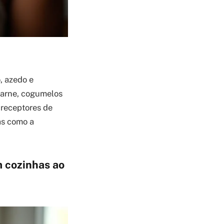
, azedo e
carne, cogumelos
 receptores de
as como a
m cozinhas ao