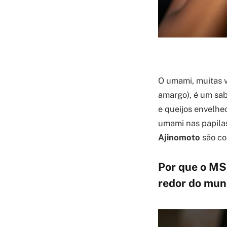
O umami, muitas v
amargo), é um sab
e queijos envelhe
umami nas papilas
Ajinomoto
são co
Por que o MSG
redor do mu