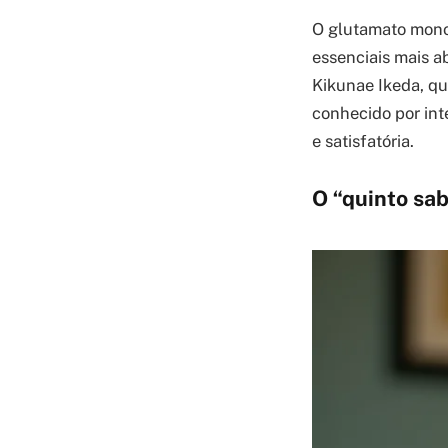
O glutamato mono
essenciais mais a
Kikunae Ikeda, qu
conhecido por int
e satisfatória.
O “quinto sab