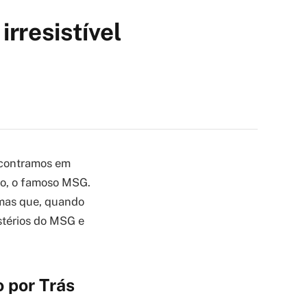
rresistível
ncontramos em
co, o famoso MSG.
 mas que, quando
stérios do MSG e
 por Trás