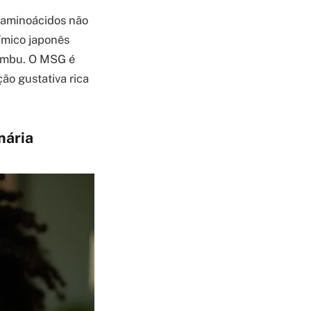
 aminoácidos não
ímico japonês
kombu. O MSG é
ão gustativa rica
nária