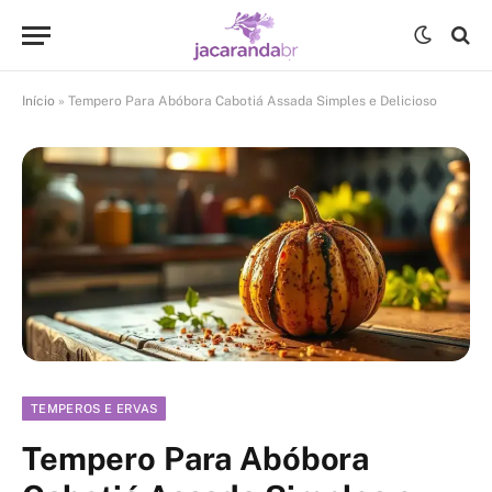
Início
»
Tempero Para Abóbora Cabotiá Assada Simples e Delicioso
TEMPEROS E ERVAS
Tempero Para Abóbora