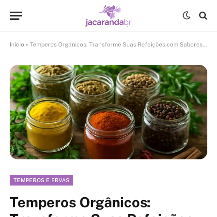
Início
»
Temperos Orgânicos: Transforme Suas Refeições com Sabores Puros e Saudáveis
TEMPEROS E ERVAS
Temperos Orgânicos: