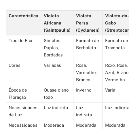
Característica
Violeta
Violeta
Violeta-do-
Africana
Persa
Cabo
(Saintpaulia)
(Cyclamen)
(Streptoca
Tipo de Flor
Simples,
Formato de
Formato de
Duplas,
Borboleta
Trombeta
Bordadas
Cores
Variadas
Rosa,
Roxo, Rosa,
Vermelho,
Azul, Branc
Branco
Vermelho
Época de
Quase o ano
Inverno
Varia
Floração
todo
Necessidades
Luz indireta
Luz
Luz indiret
de Luz
indireta
Necessidades
Moderada
Moderada
Moderada