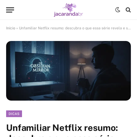
Início
»
Unfamiliar Netflix resumo: descubra o que essa série revela e surpreenda-se
DICAS
Unfamiliar Netflix resumo: