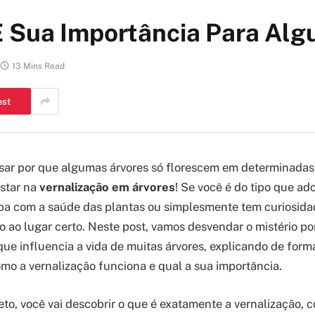
E Sua Importância Para Al
13 Mins Read
est
nsar por que algumas árvores só florescem em determinada
star na
vernalização em árvores
! Se você é do tipo que ad
upa com a saúde das plantas ou simplesmente tem curiosida
o ao lugar certo. Neste post, vamos desvendar o mistério po
que influencia a vida de muitas árvores, explicando de form
o a vernalização funciona e qual a sua importância.
to, você vai descobrir o que é exatamente a vernalização, c