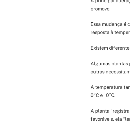
A principal alter
promove.
Essa mudança é co
resposta à temper
Existem diferentes
Algumas plantas 
outras necessitam
A temperatura tam
0°C e 10°C.
A planta “registr
favoráveis, ela “l