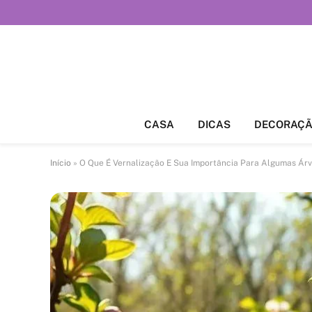
CASA
DICAS
DECORAÇ
Início
»
O Que É Vernalização E Sua Importância Para Algumas Ár