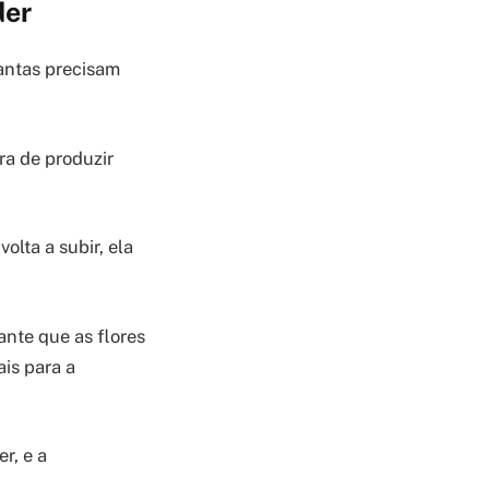
der
antas precisam
ra de produzir
olta a subir, ela
ante que as flores
is para a
r, e a