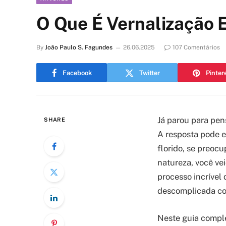
O Que É Vernalização 
By
João Paulo S. Fagundes
26.06.2025
107 Comentários
Facebook
Twitter
Pinter
Já parou para pe
SHARE
A resposta pode e
florido, se preoc
natureza, você vei
processo incrível 
descomplicada com
Neste guia comple