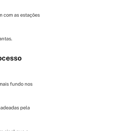
em com as estações
antas.
ocesso
mais fundo nos
cadeadas pela