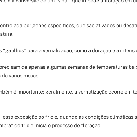
ação é a conversão de um “sinal” que impede a floração em u
ntrolada por genes específicos, que são ativados ou desa
atura.
 “gatilhos” para a vernalização, como a duração e a intensi
precisam de apenas algumas semanas de temperaturas bai
 de vários meses.
bém é importante; geralmente, a vernalização ocorre em t
a” essa exposição ao frio e, quando as condições climáticas 
embra” do frio e inicia o processo de floração.