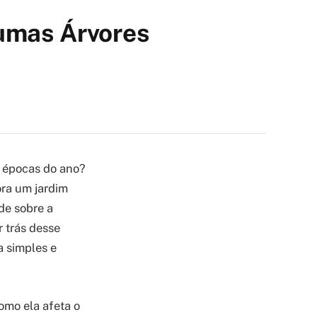
gumas Árvores
s épocas do ano?
ora um jardim
de sobre a
r trás desse
a simples e
omo ela afeta o