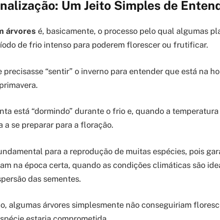
nalização: Um Jeito Simples de Enten
m árvores
é, basicamente, o processo pelo qual algumas pl
odo de frio intenso para poderem florescer ou frutificar.
e precisasse “sentir” o inverno para entender que está na ho
 primavera.
ta está “dormindo” durante o frio e, quando a temperatura v
 a se preparar para a floração.
undamental para a reprodução de muitas espécies, pois gar
çam na época certa, quando as condições climáticas são idea
ispersão das sementes.
o, algumas árvores simplesmente não conseguiriam floresce
spécie estaria comprometida.