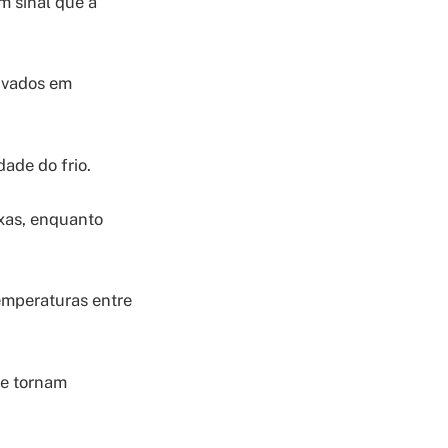
m sinal que a
tivados em
dade do frio.
xas, enquanto
emperaturas entre
se tornam