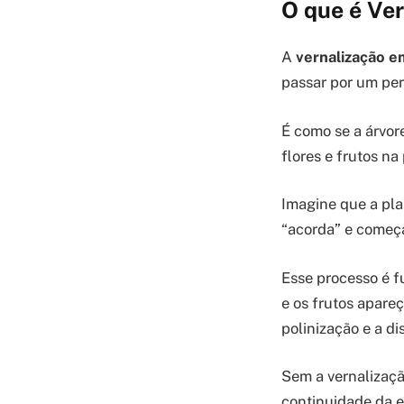
O que é Ver
A
vernalização e
passar por um perí
É como se a árvor
flores e frutos na
Imagine que a plan
“acorda” e começa
Esse processo é f
e os frutos apare
polinização e a d
Sem a vernalizaçã
continuidade da e