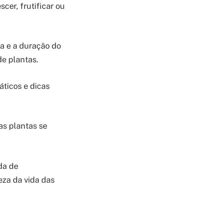
cer, frutificar ou
a e a duração do
de plantas.
áticos e dicas
as plantas se
da de
eza da vida das